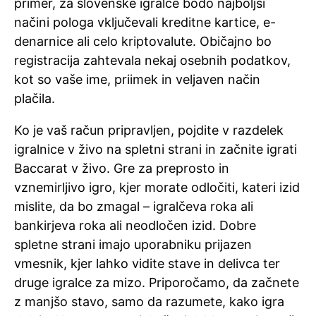
primer, za slovenske igralce bodo najboljši
načini pologa vključevali kreditne kartice, e-
denarnice ali celo kriptovalute. Običajno bo
registracija zahtevala nekaj osebnih podatkov,
kot so vaše ime, priimek in veljaven način
plačila.
Ko je vaš račun pripravljen, pojdite v razdelek
igralnice v živo na spletni strani in začnite igrati
Baccarat v živo. Gre za preprosto in
vznemirljivo igro, kjer morate odločiti, kateri izid
mislite, da bo zmagal – igralčeva roka ali
bankirjeva roka ali neodločen izid. Dobre
spletne strani imajo uporabniku prijazen
vmesnik, kjer lahko vidite stave in delivca ter
druge igralce za mizo. Priporočamo, da začnete
z manjšo stavo, samo da razumete, kako igra