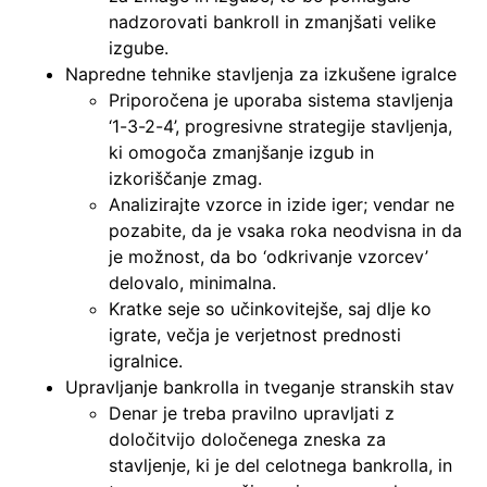
nadzorovati bankroll in zmanjšati velike
izgube.
Napredne tehnike stavljenja za izkušene igralce
Priporočena je uporaba sistema stavljenja
‘1-3-2-4’, progresivne strategije stavljenja,
ki omogoča zmanjšanje izgub in
izkoriščanje zmag.
Analizirajte vzorce in izide iger; vendar ne
pozabite, da je vsaka roka neodvisna in da
je možnost, da bo ‘odkrivanje vzorcev’
delovalo, minimalna.
Kratke seje so učinkovitejše, saj dlje ko
igrate, večja je verjetnost prednosti
igralnice.
Upravljanje bankrolla in tveganje stranskih stav
Denar je treba pravilno upravljati z
določitvijo določenega zneska za
stavljenje, ki je del celotnega bankrolla, in