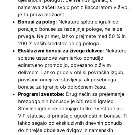
ujemajočih pologov. Če ste nov igralec, ki
namerava začeti svojo pot z Baccaratom v živo,
je to prava možnost.
Bonusi za polog:
Nekatere spletne igralnice
ponujajo bonuse za nadaljnje pologe, ne le za
prvega. Na primer, lahko prejmete med 50 % in
200 % vaših sredstev poleg pologa.
Ekskluzivni bonusi za živega delivca:
Nekatere
spletne ustanove vam lahko ponudijo
edinstveno promocijo, povezano z živim
delivcem. Lahko pride v obliki povračila izgub,
povišane omejitve stavljenja ali posebnega
bonusa za igranje ob določenem času.
Programi zvestobe:
Drug način za prejemanje
brezpogojnih bonusov je biti redni igralec.
Številne igralnice ponujajo točke zvestobe ali
VIP statuse, ki prinašajo ugodnosti in bonuse. Ti
lahko segajo od ekskluzivnih dnevnih ponudb
do hitrejše obdelave dvigov in namenskih