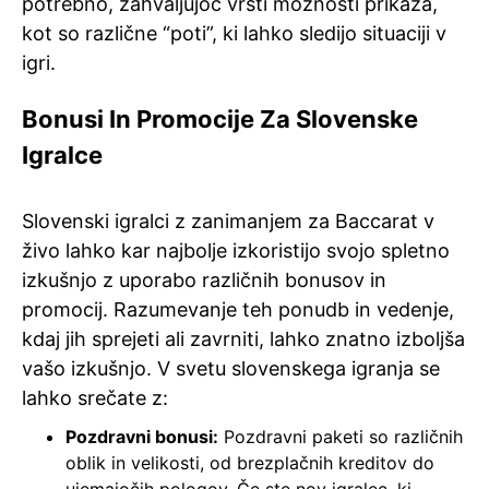
potrebno, zahvaljujoč vrsti možnosti prikaza,
kot so različne “poti”, ki lahko sledijo situaciji v
igri.
Bonusi In Promocije Za Slovenske
Igralce
Slovenski igralci z zanimanjem za Baccarat v
živo lahko kar najbolje izkoristijo svojo spletno
izkušnjo z uporabo različnih bonusov in
promocij. Razumevanje teh ponudb in vedenje,
kdaj jih sprejeti ali zavrniti, lahko znatno izboljša
vašo izkušnjo. V svetu slovenskega igranja se
lahko srečate z:
Pozdravni bonusi:
Pozdravni paketi so različnih
oblik in velikosti, od brezplačnih kreditov do