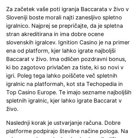
Za začetek vaše poti igranja Baccarata v živo v
Sloveniji boste morali najti zanesljivo spletno
igralnico. Najprej se prepričajte, da je spletna
stran akreditirana in ima dobre ocene
slovenskih igralcev. Ignition Casino je na primer
ena od platform, kjer lahko igrate najboljši
Baccarat v živo. Ima odličen pozdravni bonus,
ki bo zagotovo privlačen za tiste, ki so novi v
igri. Poleg tega lahko poiščete več spletnih
igralnic na platformah, kot sta Techopedia in
Top Casino Europe. Te imajo sezname najboljših
spletnih igralnic, kjer lahko igrate Baccarat v
živo.
Naslednji korak je ustvarjanje računa. Dobre
platforme podpirajo številne načine pologa. Na