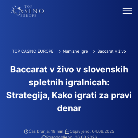
TOP CASINO EUROPE
Namizne igre
Baccarat v živo
Baccarat v živo v slovenskih
spletnih igralnicah:
Strategija, Kako igrati za pravi
denar
Čas branja: 18 min.
Objavljeno: 04.06.2025
Posodobljeno: 26.03.2026