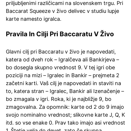
priljubljenimi različicami na slovenskem trgu. Pri
Baccarat Squeeze v živo delivec v studiu lupje
karte namesto igralca.
Pravila In Cilji Pri Baccaratu V Živo
Glavni cilj pri Baccaratu v živo je napovedati,
katera od dveh rok – Igralčeva ali Bankirjeva –
bo dosegla skupno vrednost 9. V tej igri obe
poziciji na mizi – Igralec in Bankir – prejmeta 2
začetni karti. Vaš cilj je napovedati in staviti na
to, katera stran – Igralec, Bankir ali Izenačenje –
bo zmagala v igri. Roka, ki je najbližje 9, bo
zmagovalna. Za opomnik: karte od 2 do 9 imajo
svojo nominalno vrednost; slikovne karte J, Q, K
itd. so vse enake 0. Prav tako imajo asi vrednost
1. Štetje velja do devet, zato če skupna