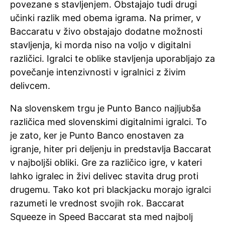
povezane s stavljenjem. Obstajajo tudi drugi
učinki razlik med obema igrama. Na primer, v
Baccaratu v živo obstajajo dodatne možnosti
stavljenja, ki morda niso na voljo v digitalni
različici. Igralci te oblike stavljenja uporabljajo za
povečanje intenzivnosti v igralnici z živim
delivcem.
Na slovenskem trgu je Punto Banco najljubša
različica med slovenskimi digitalnimi igralci. To
je zato, ker je Punto Banco enostaven za
igranje, hiter pri deljenju in predstavlja Baccarat
v najboljši obliki. Gre za različico igre, v kateri
lahko igralec in živi delivec stavita drug proti
drugemu. Tako kot pri blackjacku morajo igralci
razumeti le vrednost svojih rok. Baccarat
Squeeze in Speed Baccarat sta med najbolj