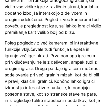
kamerami. Ta funkcija omogoča igralcem, da
vidijo vse vidike igre z različnih strani, kar lahko
dodatno izboljša interakcijo z delivcem in
drugimi udeleženci. Pogled z več kamerami tudi
povečuje preglednost igre, saj lahko igralci vidijo
premikanje kart veliko bolj od blizu.
Poleg pogledov z več kamerami bi interaktivne
funkcije vključevale tudi funkcije klepeta in
igranje več iger hkrati. Prva pomaga igralcem
pri vključevanju ne le z delivcem, ampak tudi z
drugimi igralci. Druga pa daje igralcem možnost
sodelovanja pri več igralnih mizah, kot da bi bili
v pravi, klasični igralnici. Končno lahko igralci
izkoristijo interaktivne funkcije, ki ponujajo
posebne stave, kot so stranske stave na pare,
in si ogledajo toliko statističnih podatkov, kot je