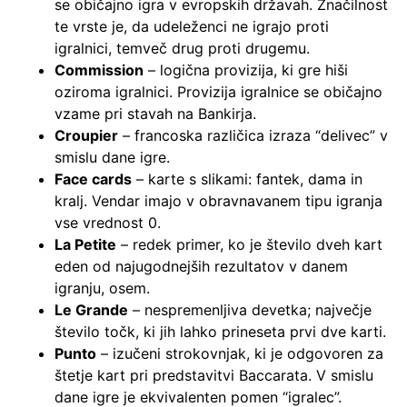
se običajno igra v evropskih državah. Značilnost
te vrste je, da udeleženci ne igrajo proti
igralnici, temveč drug proti drugemu.
Commission
– logična provizija, ki gre hiši
oziroma igralnici. Provizija igralnice se običajno
vzame pri stavah na Bankirja.
Croupier
– francoska različica izraza “delivec” v
smislu dane igre.
Face cards
– karte s slikami: fantek, dama in
kralj. Vendar imajo v obravnavanem tipu igranja
vse vrednost 0.
La Petite
– redek primer, ko je število dveh kart
eden od najugodnejših rezultatov v danem
igranju, osem.
Le Grande
– nespremenljiva devetka; največje
število točk, ki jih lahko prineseta prvi dve karti.
Punto
– izučeni strokovnjak, ki je odgovoren za
štetje kart pri predstavitvi Baccarata. V smislu
dane igre je ekvivalenten pomen “igralec”.