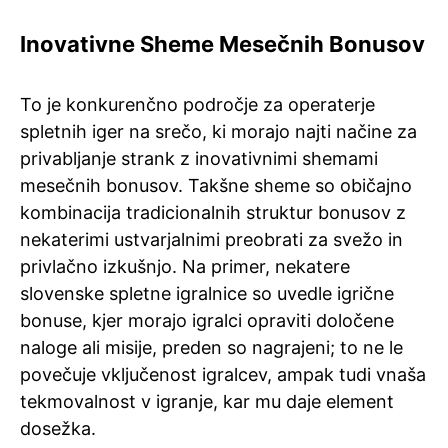
Inovativne Sheme Mesečnih Bonusov
To je konkurenčno področje za operaterje
spletnih iger na srečo, ki morajo najti načine za
privabljanje strank z inovativnimi shemami
mesečnih bonusov. Takšne sheme so običajno
kombinacija tradicionalnih struktur bonusov z
nekaterimi ustvarjalnimi preobrati za svežo in
privlačno izkušnjo. Na primer, nekatere
slovenske spletne igralnice so uvedle igrične
bonuse, kjer morajo igralci opraviti določene
naloge ali misije, preden so nagrajeni; to ne le
povečuje vključenost igralcev, ampak tudi vnaša
tekmovalnost v igranje, kar mu daje element
dosežka.