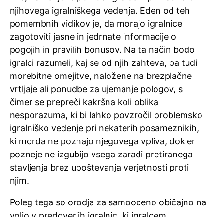
njihovega igralniškega vedenja. Eden od teh
pomembnih vidikov je, da morajo igralnice
zagotoviti jasne in jedrnate informacije o
pogojih in pravilih bonusov. Na ta način bodo
igralci razumeli, kaj se od njih zahteva, pa tudi
morebitne omejitve, naložene na brezplačne
vrtljaje ali ponudbe za ujemanje pologov, s
čimer se prepreči kakršna koli oblika
nesporazuma, ki bi lahko povzročil problemsko
igralniško vedenje pri nekaterih posameznikih,
ki morda ne poznajo njegovega vpliva, dokler
pozneje ne izgubijo vsega zaradi pretiranega
stavljenja brez upoštevanja verjetnosti proti
njim.
Poleg tega so orodja za samooceno običajno na
voljo v preddverjih igralnic, ki igralcem