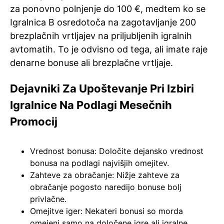
za ponovno polnjenje do 100 €, medtem ko se
Igralnica B osredotoča na zagotavljanje 200
brezplačnih vrtljajev na priljubljenih igralnih
avtomatih. To je odvisno od tega, ali imate raje
denarne bonuse ali brezplačne vrtljaje.
Dejavniki Za Upoštevanje Pri Izbiri
Igralnice Na Podlagi Mesečnih
Promocij
Vrednost bonusa: Določite dejansko vrednost
bonusa na podlagi najvišjih omejitev.
Zahteve za obračanje: Nižje zahteve za
obračanje pogosto naredijo bonuse bolj
privlačne.
Omejitve iger: Nekateri bonusi so morda
omejeni samo na določene igre ali igralne