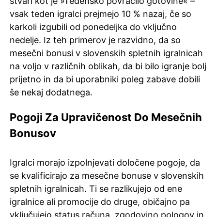
stvari kot je »Tedensko povračilo gotovine« –
vsak teden igralci prejmejo 10 % nazaj, če so
karkoli izgubili od ponedeljka do vključno
nedelje. Iz teh primerov je razvidno, da so
mesečni bonusi v slovenskih spletnih igralnicah
na voljo v različnih oblikah, da bi bilo igranje bolj
prijetno in da bi uporabniki poleg zabave dobili
še nekaj dodatnega.
Pogoji Za Upravičenost Do Mesečnih
Bonusov
Igralci morajo izpolnjevati določene pogoje, da
se kvalificirajo za mesečne bonuse v slovenskih
spletnih igralnicah. Ti se razlikujejo od ene
igralnice ali promocije do druge, običajno pa
vključujejo status računa, zgodovino pologov in