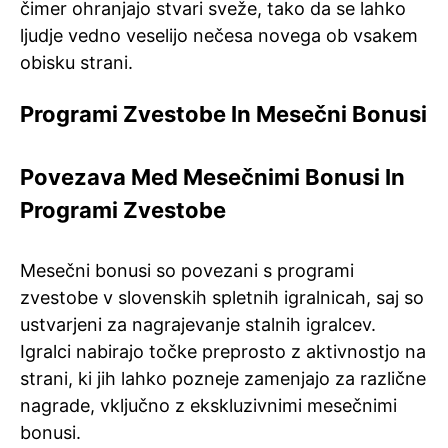
čimer ohranjajo stvari sveže, tako da se lahko
ljudje vedno veselijo nečesa novega ob vsakem
obisku strani.
Programi Zvestobe In Mesečni Bonusi
Povezava Med Mesečnimi Bonusi In
Programi Zvestobe
Mesečni bonusi so povezani s programi
zvestobe v slovenskih spletnih igralnicah, saj so
ustvarjeni za nagrajevanje stalnih igralcev.
Igralci nabirajo točke preprosto z aktivnostjo na
strani, ki jih lahko pozneje zamenjajo za različne
nagrade, vključno z ekskluzivnimi mesečnimi
bonusi.