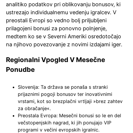
analitiko podatkov pri oblikovanju bonusov, ki
ustrezajo individualnemu vedenju igralcev. V
preostali Evropi so vedno bolj priljubljeni
prilagojeni bonusi za ponovno polnjenje,
medtem ko se v Severni Ameriki osredotočajo
na njihovo povezovanje z novimi izdajami iger.
Regionalni Vpogled V Mesečne
Ponudbe
Slovenija: Ta država se ponaša s stranki
prijaznimi pogoji bonusov ter inovativnimi
vrstami, kot so brezplačni vrtljaji »brez zahtev
za obračanje«.
Preostala Evropa: Mesečni bonusi so le en del
večstopenjskih nagrad, ki jih ponujajo VIP
programi v večini evropskih igralnic.