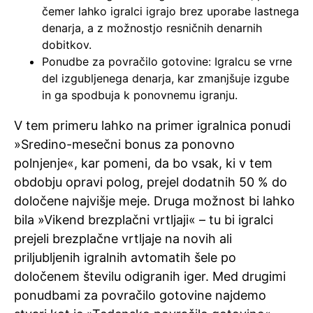
čemer lahko igralci igrajo brez uporabe lastnega
denarja, a z možnostjo resničnih denarnih
dobitkov.
Ponudbe za povračilo gotovine: Igralcu se vrne
del izgubljenega denarja, kar zmanjšuje izgube
in ga spodbuja k ponovnemu igranju.
V tem primeru lahko na primer igralnica ponudi
»Sredino-mesečni bonus za ponovno
polnjenje«, kar pomeni, da bo vsak, ki v tem
obdobju opravi polog, prejel dodatnih 50 % do
določene najvišje meje. Druga možnost bi lahko
bila »Vikend brezplačni vrtljaji« – tu bi igralci
prejeli brezplačne vrtljaje na novih ali
priljubljenih igralnih avtomatih šele po
določenem številu odigranih iger. Med drugimi
ponudbami za povračilo gotovine najdemo