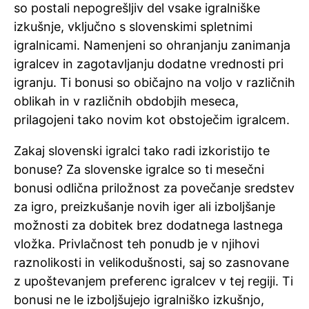
so postali nepogrešljiv del vsake igralniške
izkušnje, vključno s slovenskimi spletnimi
igralnicami. Namenjeni so ohranjanju zanimanja
igralcev in zagotavljanju dodatne vrednosti pri
igranju. Ti bonusi so običajno na voljo v različnih
oblikah in v različnih obdobjih meseca,
prilagojeni tako novim kot obstoječim igralcem.
Zakaj slovenski igralci tako radi izkoristijo te
bonuse? Za slovenske igralce so ti mesečni
bonusi odlična priložnost za povečanje sredstev
za igro, preizkušanje novih iger ali izboljšanje
možnosti za dobitek brez dodatnega lastnega
vložka. Privlačnost teh ponudb je v njihovi
raznolikosti in velikodušnosti, saj so zasnovane
z upoštevanjem preferenc igralcev v tej regiji. Ti
bonusi ne le izboljšujejo igralniško izkušnjo,