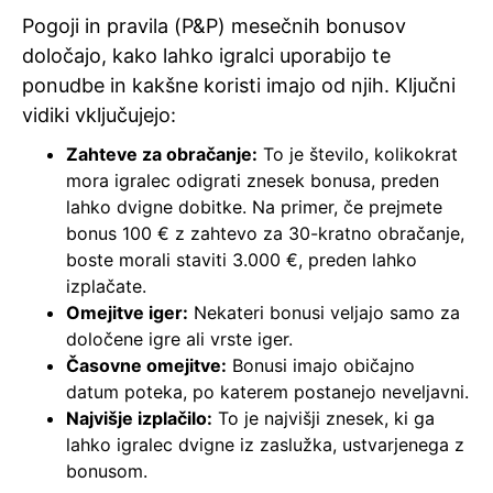
Pogoji in pravila (P&P) mesečnih bonusov
določajo, kako lahko igralci uporabijo te
ponudbe in kakšne koristi imajo od njih. Ključni
vidiki vključujejo:
Zahteve za obračanje:
To je število, kolikokrat
mora igralec odigrati znesek bonusa, preden
lahko dvigne dobitke. Na primer, če prejmete
bonus 100 € z zahtevo za 30-kratno obračanje,
boste morali staviti 3.000 €, preden lahko
izplačate.
Omejitve iger:
Nekateri bonusi veljajo samo za
določene igre ali vrste iger.
Časovne omejitve:
Bonusi imajo običajno
datum poteka, po katerem postanejo neveljavni.
Najvišje izplačilo:
To je najvišji znesek, ki ga
lahko igralec dvigne iz zaslužka, ustvarjenega z
bonusom.