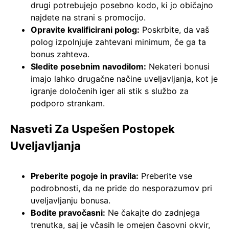
drugi potrebujejo posebno kodo, ki jo običajno
najdete na strani s promocijo.
Opravite kvalificirani polog:
Poskrbite, da vaš
polog izpolnjuje zahtevani minimum, če ga ta
bonus zahteva.
Sledite posebnim navodilom:
Nekateri bonusi
imajo lahko drugačne načine uveljavljanja, kot je
igranje določenih iger ali stik s službo za
podporo strankam.
Nasveti Za Uspešen Postopek
Uveljavljanja
Preberite pogoje in pravila:
Preberite vse
podrobnosti, da ne pride do nesporazumov pri
uveljavljanju bonusa.
Bodite pravočasni:
Ne čakajte do zadnjega
trenutka, saj je včasih le omejen časovni okvir,