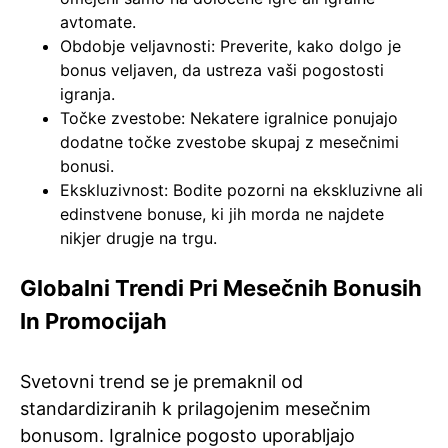
avtomate.
Obdobje veljavnosti: Preverite, kako dolgo je
bonus veljaven, da ustreza vaši pogostosti
igranja.
Točke zvestobe: Nekatere igralnice ponujajo
dodatne točke zvestobe skupaj z mesečnimi
bonusi.
Ekskluzivnost: Bodite pozorni na ekskluzivne ali
edinstvene bonuse, ki jih morda ne najdete
nikjer drugje na trgu.
Globalni Trendi Pri Mesečnih Bonusih
In Promocijah
Svetovni trend se je premaknil od
standardiziranih k prilagojenim mesečnim
bonusom. Igralnice pogosto uporabljajo