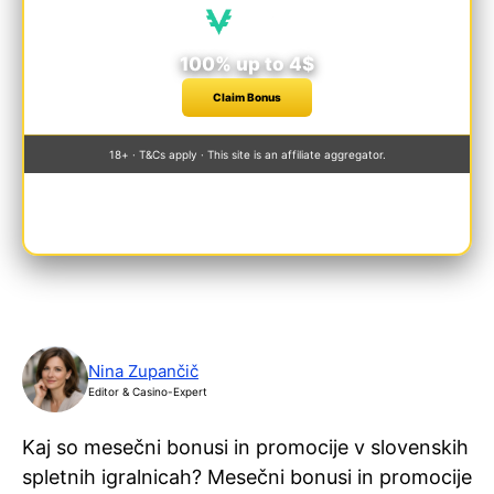
100% up to 4$
Claim Bonus
18+ · T&Cs apply · This site is an affiliate aggregator.
Nina Zupančič
Editor & Casino-Expert
Kaj so mesečni bonusi in promocije v slovenskih
spletnih igralnicah? Mesečni bonusi in promocije