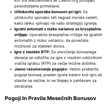
kot sta AskGamblers ali Casino.org ponujajo
posodobljene primerjave.
Učinkovita uporaba bonusov pri igri:
Za
učinkovito uporabo teh nagrad morate vedeti,
kako lahko vplivajo na vašo strategijo igranja.
Igralni avtomati z nizko varianco za brezplačne
vrtljaje:
Uporabite brezplačne vrtljaje na igralnih
avtomatih z nizko varianco, da povečate
možnosti za stabilen donos.
Igre z visokim RTP:
Za unovčenje bonusnega
denarja se odločite za igre z visokim odstotkom
vračila igralcu (RTP) za večje možne dobitke.
Jasno razumevanje pogojev:
Vedno preberite
pogoje bonusa, preden igrate katero koli igro ali
stavite na načine, ki ne štejejo k zahtevam za
obračanje.
Pogoji In Pravila Mesečnih Bonusov