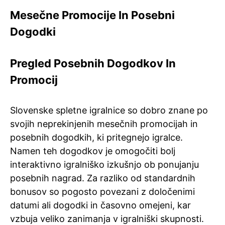
Mesečne Promocije In Posebni
Dogodki
Pregled Posebnih Dogodkov In
Promocij
Slovenske spletne igralnice so dobro znane po
svojih neprekinjenih mesečnih promocijah in
posebnih dogodkih, ki pritegnejo igralce.
Namen teh dogodkov je omogočiti bolj
interaktivno igralniško izkušnjo ob ponujanju
posebnih nagrad. Za razliko od standardnih
bonusov so pogosto povezani z določenimi
datumi ali dogodki in časovno omejeni, kar
vzbuja veliko zanimanja v igralniški skupnosti.