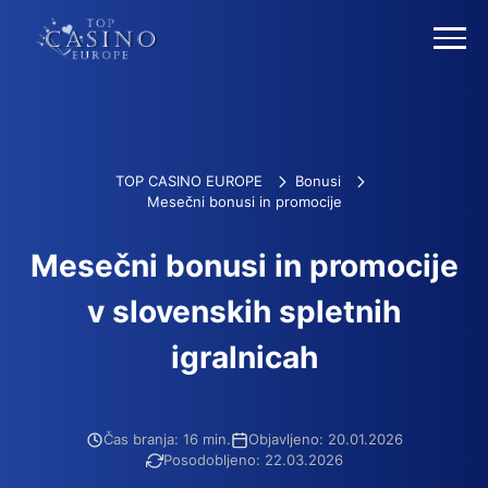
TOP CASINO EUROPE
Bonusi
Mesečni bonusi in promocije
Mesečni bonusi in promocije
v slovenskih spletnih
igralnicah
Čas branja: 16 min.
Objavljeno: 20.01.2026
Posodobljeno: 22.03.2026