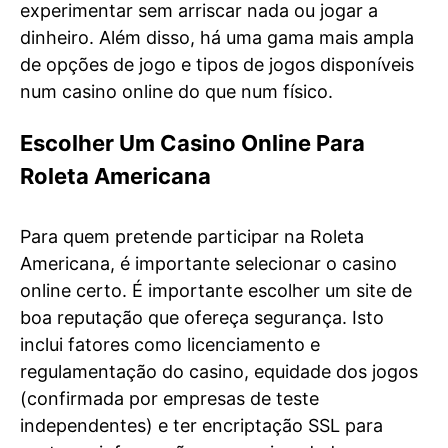
experimentar sem arriscar nada ou jogar a
dinheiro. Além disso, há uma gama mais ampla
de opções de jogo e tipos de jogos disponíveis
num casino online do que num físico.
Escolher Um Casino Online Para
Roleta Americana
Para quem pretende participar na Roleta
Americana, é importante selecionar o casino
online certo. É importante escolher um site de
boa reputação que ofereça segurança. Isto
inclui fatores como licenciamento e
regulamentação do casino, equidade dos jogos
(confirmada por empresas de teste
independentes) e ter encriptação SSL para