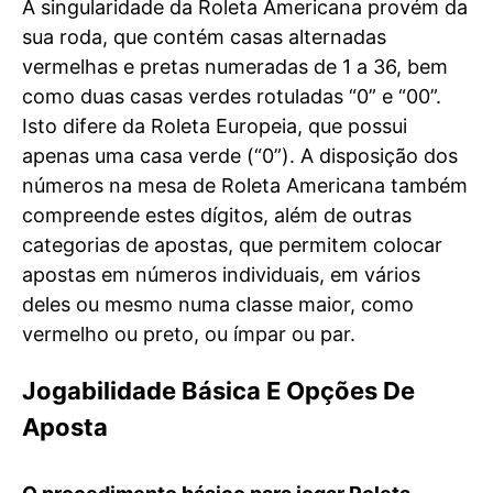
A singularidade da Roleta Americana provém da
sua roda, que contém casas alternadas
vermelhas e pretas numeradas de 1 a 36, bem
como duas casas verdes rotuladas “0” e “00”.
Isto difere da Roleta Europeia, que possui
apenas uma casa verde (“0”). A disposição dos
números na mesa de Roleta Americana também
compreende estes dígitos, além de outras
categorias de apostas, que permitem colocar
apostas em números individuais, em vários
deles ou mesmo numa classe maior, como
vermelho ou preto, ou ímpar ou par.
Jogabilidade Básica E Opções De
Aposta