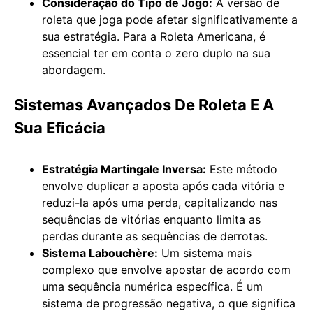
Consideração do Tipo de Jogo:
A versão de
roleta que joga pode afetar significativamente a
sua estratégia. Para a Roleta Americana, é
essencial ter em conta o zero duplo na sua
abordagem.
Sistemas Avançados De Roleta E A
Sua Eficácia
Estratégia Martingale Inversa:
Este método
envolve duplicar a aposta após cada vitória e
reduzi-la após uma perda, capitalizando nas
sequências de vitórias enquanto limita as
perdas durante as sequências de derrotas.
Sistema Labouchère:
Um sistema mais
complexo que envolve apostar de acordo com
uma sequência numérica específica. É um
sistema de progressão negativa, o que significa