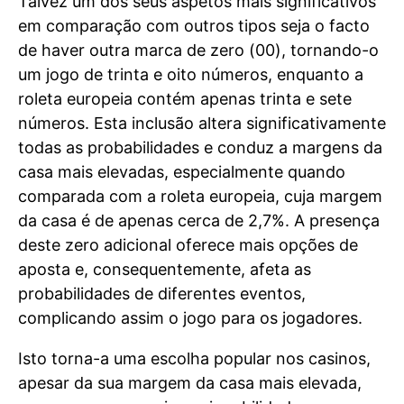
Talvez um dos seus aspetos mais significativos
em comparação com outros tipos seja o facto
de haver outra marca de zero (00), tornando-o
um jogo de trinta e oito números, enquanto a
roleta europeia contém apenas trinta e sete
números. Esta inclusão altera significativamente
todas as probabilidades e conduz a margens da
casa mais elevadas, especialmente quando
comparada com a roleta europeia, cuja margem
da casa é de apenas cerca de 2,7%. A presença
deste zero adicional oferece mais opções de
aposta e, consequentemente, afeta as
probabilidades de diferentes eventos,
complicando assim o jogo para os jogadores.
Isto torna-a uma escolha popular nos casinos,
apesar da sua margem da casa mais elevada,