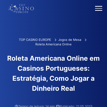
TOP CASINO EUROPE
Jogos de Mesa
Roleta Americana Online
Roleta Americana Online em
Casinos Portugueses:
Estratégia, Como Jogar a
Dinheiro Real
Tempo de leitura: 14 min.
Publicado: 21.05.2025