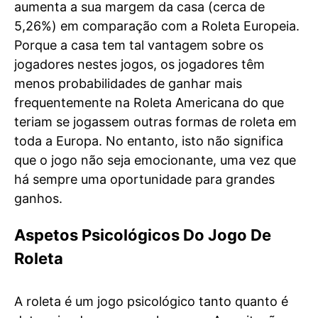
aumenta a sua margem da casa (cerca de
5,26%) em comparação com a Roleta Europeia.
Porque a casa tem tal vantagem sobre os
jogadores nestes jogos, os jogadores têm
menos probabilidades de ganhar mais
frequentemente na Roleta Americana do que
teriam se jogassem outras formas de roleta em
toda a Europa. No entanto, isto não significa
que o jogo não seja emocionante, uma vez que
há sempre uma oportunidade para grandes
ganhos.
Aspetos Psicológicos Do Jogo De
Roleta
A roleta é um jogo psicológico tanto quanto é