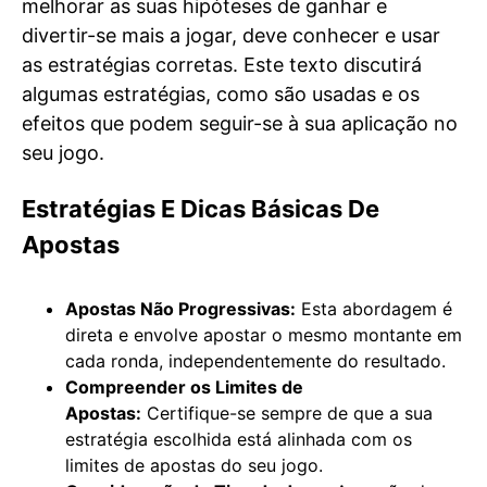
melhorar as suas hipóteses de ganhar e
divertir-se mais a jogar, deve conhecer e usar
as estratégias corretas. Este texto discutirá
algumas estratégias, como são usadas e os
efeitos que podem seguir-se à sua aplicação no
seu jogo.
Estratégias E Dicas Básicas De
Apostas
Apostas Não Progressivas:
Esta abordagem é
direta e envolve apostar o mesmo montante em
cada ronda, independentemente do resultado.
Compreender os Limites de
Apostas:
Certifique-se sempre de que a sua
estratégia escolhida está alinhada com os
limites de apostas do seu jogo.