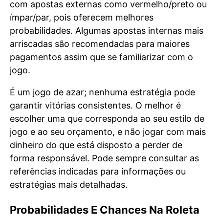
com apostas externas como vermelho/preto ou
ímpar/par, pois oferecem melhores
probabilidades. Algumas apostas internas mais
arriscadas são recomendadas para maiores
pagamentos assim que se familiarizar com o
jogo.
É um jogo de azar; nenhuma estratégia pode
garantir vitórias consistentes. O melhor é
escolher uma que corresponda ao seu estilo de
jogo e ao seu orçamento, e não jogar com mais
dinheiro do que está disposto a perder de
forma responsável. Pode sempre consultar as
referências indicadas para informações ou
estratégias mais detalhadas.
Probabilidades E Chances Na Roleta