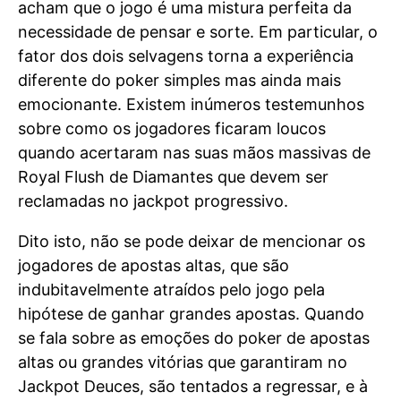
acham que o jogo é uma mistura perfeita da
necessidade de pensar e sorte. Em particular, o
fator dos dois selvagens torna a experiência
diferente do poker simples mas ainda mais
emocionante. Existem inúmeros testemunhos
sobre como os jogadores ficaram loucos
quando acertaram nas suas mãos massivas de
Royal Flush de Diamantes que devem ser
reclamadas no jackpot progressivo.
Dito isto, não se pode deixar de mencionar os
jogadores de apostas altas, que são
indubitavelmente atraídos pelo jogo pela
hipótese de ganhar grandes apostas. Quando
se fala sobre as emoções do poker de apostas
altas ou grandes vitórias que garantiram no
Jackpot Deuces, são tentados a regressar, e à