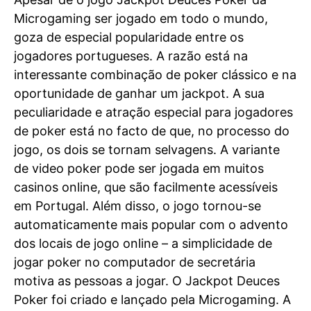
Microgaming ser jogado em todo o mundo,
goza de especial popularidade entre os
jogadores portugueses. A razão está na
interessante combinação de poker clássico e na
oportunidade de ganhar um jackpot. A sua
peculiaridade e atração especial para jogadores
de poker está no facto de que, no processo do
jogo, os dois se tornam selvagens. A variante
de video poker pode ser jogada em muitos
casinos online, que são facilmente acessíveis
em Portugal. Além disso, o jogo tornou-se
automaticamente mais popular com o advento
dos locais de jogo online – a simplicidade de
jogar poker no computador de secretária
motiva as pessoas a jogar. O Jackpot Deuces
Poker foi criado e lançado pela Microgaming. A