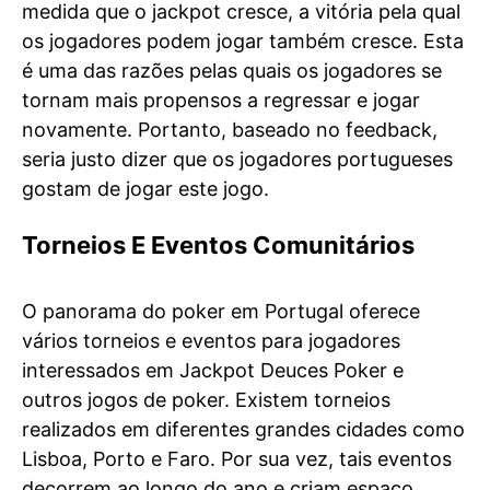
medida que o jackpot cresce, a vitória pela qual
os jogadores podem jogar também cresce. Esta
é uma das razões pelas quais os jogadores se
tornam mais propensos a regressar e jogar
novamente. Portanto, baseado no feedback,
seria justo dizer que os jogadores portugueses
gostam de jogar este jogo.
Torneios E Eventos Comunitários
O panorama do poker em Portugal oferece
vários torneios e eventos para jogadores
interessados em Jackpot Deuces Poker e
outros jogos de poker. Existem torneios
realizados em diferentes grandes cidades como
Lisboa, Porto e Faro. Por sua vez, tais eventos
decorrem ao longo do ano e criam espaço