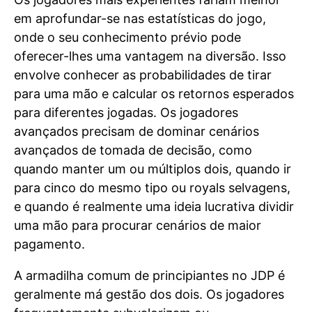
em aprofundar-se nas estatísticas do jogo,
onde o seu conhecimento prévio pode
oferecer-lhes uma vantagem na diversão. Isso
envolve conhecer as probabilidades de tirar
para uma mão e calcular os retornos esperados
para diferentes jogadas. Os jogadores
avançados precisam de dominar cenários
avançados de tomada de decisão, como
quando manter um ou múltiplos dois, quando ir
para cinco do mesmo tipo ou royals selvagens,
e quando é realmente uma ideia lucrativa dividir
uma mão para procurar cenários de maior
pagamento.
A armadilha comum de principiantes no JDP é
geralmente má gestão dos dois. Os jogadores