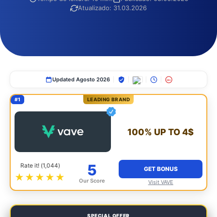
Atualizado: 31.03.2026
Updated Agosto 2026
18+
#1
LEADING BRAND
100% UP TO 4$
5
Rate it! (1,044)
GET BONUS
★★★★★
Our Score
Visit VAVE
SPECIAL OFFER