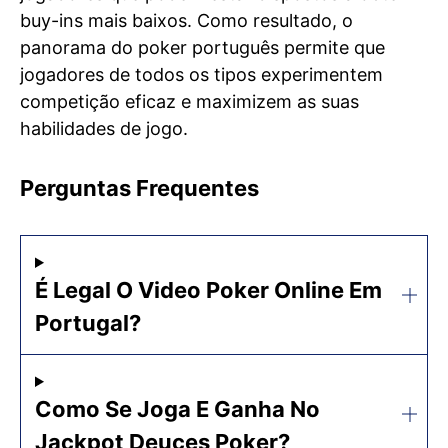
buy-ins mais baixos. Como resultado, o
panorama do poker português permite que
jogadores de todos os tipos experimentem
competição eficaz e maximizem as suas
habilidades de jogo.
Perguntas Frequentes
É Legal O Video Poker Online Em
Portugal?
Como Se Joga E Ganha No
Jackpot Deuces Poker?