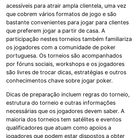
acessíveis para atrair ampla clientela, uma vez
que cobrem vários formatos de jogo e são
bastante convenientes para jogar para clientes
que preferem jogar a partir de casa. A
participação nestes torneios também familiariza
os jogadores com a comunidade de poker
portuguesa. Os torneios são acompanhados
por fóruns sociais, workshops e os jogadores
são livres de trocar dicas, estratégias e outros
conhecimentos chave sobre jogar poker.
Dicas de preparação incluem regras do torneio,
estrutura do torneio e outras informações
necessárias que os jogadores devem saber. A
maioria dos torneios tem satélites e eventos
qualificadores que atuam como apoios a
jogadores que podem estar dispostos a obter