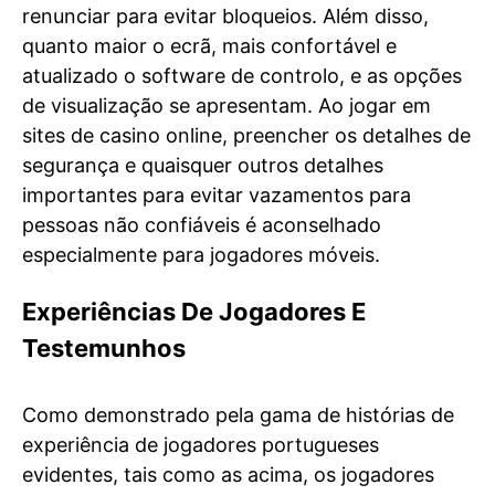
renunciar para evitar bloqueios. Além disso,
quanto maior o ecrã, mais confortável e
atualizado o software de controlo, e as opções
de visualização se apresentam. Ao jogar em
sites de casino online, preencher os detalhes de
segurança e quaisquer outros detalhes
importantes para evitar vazamentos para
pessoas não confiáveis é aconselhado
especialmente para jogadores móveis.
Experiências De Jogadores E
Testemunhos
Como demonstrado pela gama de histórias de
experiência de jogadores portugueses
evidentes, tais como as acima, os jogadores