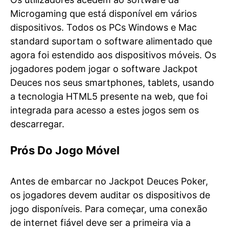
Microgaming que está disponível em vários
dispositivos. Todos os PCs Windows e Mac
standard suportam o software alimentado que
agora foi estendido aos dispositivos móveis. Os
jogadores podem jogar o software Jackpot
Deuces nos seus smartphones, tablets, usando
a tecnologia HTML5 presente na web, que foi
integrada para acesso a estes jogos sem os
descarregar.
Prós Do Jogo Móvel
Antes de embarcar no Jackpot Deuces Poker,
os jogadores devem auditar os dispositivos de
jogo disponíveis. Para começar, uma conexão
de internet fiável deve ser a primeira via a