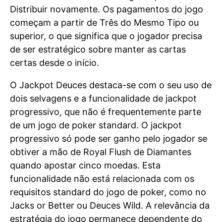
Distribuir novamente. Os pagamentos do jogo
começam a partir de Três do Mesmo Tipo ou
superior, o que significa que o jogador precisa
de ser estratégico sobre manter as cartas
certas desde o início.
O Jackpot Deuces destaca-se com o seu uso de
dois selvagens e a funcionalidade de jackpot
progressivo, que não é frequentemente parte
de um jogo de poker standard. O jackpot
progressivo só pode ser ganho pelo jogador se
obtiver a mão de Royal Flush de Diamantes
quando apostar cinco moedas. Esta
funcionalidade não está relacionada com os
requisitos standard do jogo de poker, como no
Jacks or Better ou Deuces Wild. A relevância da
estratégia do jogo permanece dependente do