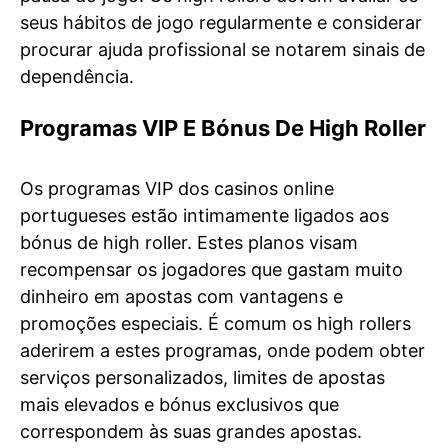
seus hábitos de jogo regularmente e considerar
procurar ajuda profissional se notarem sinais de
dependência.
Programas VIP E Bónus De High Roller
Os programas VIP dos casinos online
portugueses estão intimamente ligados aos
bónus de high roller. Estes planos visam
recompensar os jogadores que gastam muito
dinheiro em apostas com vantagens e
promoções especiais. É comum os high rollers
aderirem a estes programas, onde podem obter
serviços personalizados, limites de apostas
mais elevados e bónus exclusivos que
correspondem às suas grandes apostas.