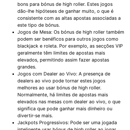
bons para bónus de high roller. Estes jogos
dão-lhe hipóteses de ganhar muito, o que é
consistente com as altas apostas associadas a
este tipo de bónus.
Jogos de Mesa: Os bónus de high roller também
podem ser benéficos para outros jogos como
blackjack e roleta. Por exemplo, as secções VIP
geralmente têm limites de apostas mais
elevados, permitindo assim fazer apostas
grandes.
Jogos com Dealer ao Vivo: A presença de
dealers ao vivo pode tornar estes jogos
melhores ao usar bónus de high roller.
Normalmente, há limites de apostas mais
elevados nas mesas com dealer ao vivo, o que
significa que pode ganhar mais dinheiro ou
divertir-se mais.
Jackpots Progressivos: Pode ser uma jogada
inteligente usar bónus de high roller ao jogar