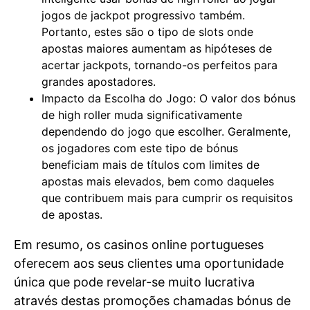
jogos de jackpot progressivo também.
Portanto, estes são o tipo de slots onde
apostas maiores aumentam as hipóteses de
acertar jackpots, tornando-os perfeitos para
grandes apostadores.
Impacto da Escolha do Jogo: O valor dos bónus
de high roller muda significativamente
dependendo do jogo que escolher. Geralmente,
os jogadores com este tipo de bónus
beneficiam mais de títulos com limites de
apostas mais elevados, bem como daqueles
que contribuem mais para cumprir os requisitos
de apostas.
Em resumo, os casinos online portugueses
oferecem aos seus clientes uma oportunidade
única que pode revelar-se muito lucrativa
através destas promoções chamadas bónus de