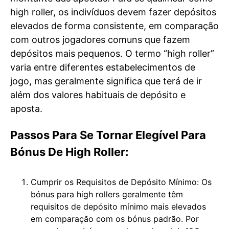
high roller, os indivíduos devem fazer depósitos
elevados de forma consistente, em comparação
com outros jogadores comuns que fazem
depósitos mais pequenos. O termo “high roller”
varia entre diferentes estabelecimentos de
jogo, mas geralmente significa que terá de ir
além dos valores habituais de depósito e
aposta.
Passos Para Se Tornar Elegível Para
Bónus De High Roller:
Cumprir os Requisitos de Depósito Mínimo: Os
bónus para high rollers geralmente têm
requisitos de depósito mínimo mais elevados
em comparação com os bónus padrão. Por