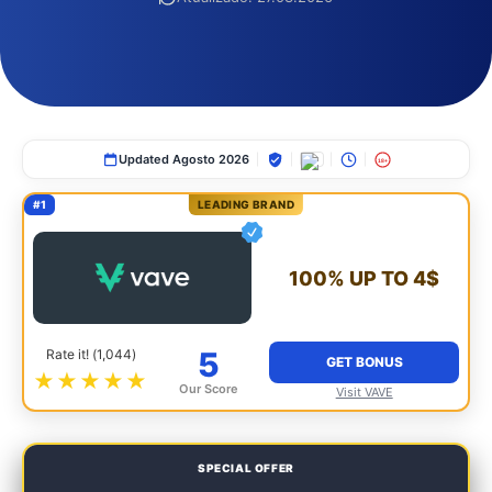
Updated Agosto 2026
18+
#1
LEADING BRAND
100% UP TO 4$
5
Rate it! (1,044)
GET BONUS
★★★★★
Our Score
Visit VAVE
SPECIAL OFFER