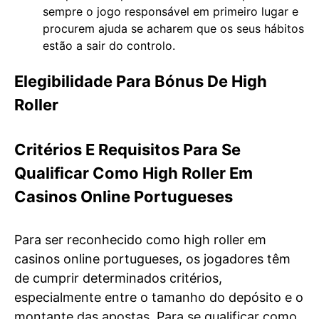
sempre o jogo responsável em primeiro lugar e
procurem ajuda se acharem que os seus hábitos
estão a sair do controlo.
Elegibilidade Para Bónus De High
Roller
Critérios E Requisitos Para Se
Qualificar Como High Roller Em
Casinos Online Portugueses
Para ser reconhecido como high roller em
casinos online portugueses, os jogadores têm
de cumprir determinados critérios,
especialmente entre o tamanho do depósito e o
montante das apostas. Para se qualificar como