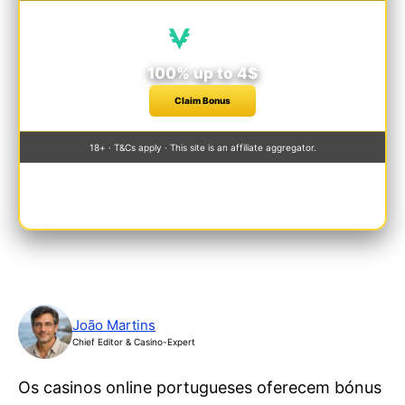
100% up to 4$
Claim Bonus
18+ · T&Cs apply · This site is an affiliate aggregator.
João Martins
Chief Editor & Casino-Expert
Os casinos online portugueses oferecem bónus