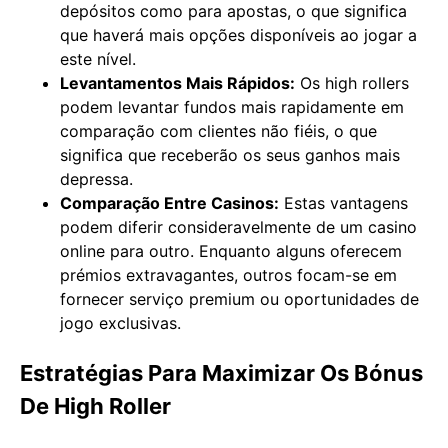
depósitos como para apostas, o que significa
que haverá mais opções disponíveis ao jogar a
este nível.
Levantamentos Mais Rápidos:
Os high rollers
podem levantar fundos mais rapidamente em
comparação com clientes não fiéis, o que
significa que receberão os seus ganhos mais
depressa.
Comparação Entre Casinos:
Estas vantagens
podem diferir consideravelmente de um casino
online para outro. Enquanto alguns oferecem
prémios extravagantes, outros focam-se em
fornecer serviço premium ou oportunidades de
jogo exclusivas.
Estratégias Para Maximizar Os Bónus
De High Roller