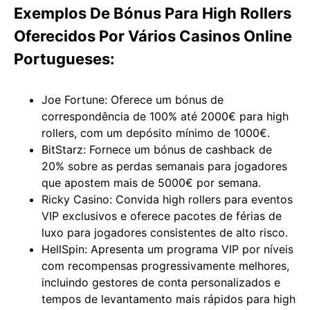
Exemplos De Bónus Para High Rollers
Oferecidos Por Vários Casinos Online
Portugueses:
Joe Fortune: Oferece um bónus de
correspondência de 100% até 2000€ para high
rollers, com um depósito mínimo de 1000€.
BitStarz: Fornece um bónus de cashback de
20% sobre as perdas semanais para jogadores
que apostem mais de 5000€ por semana.
Ricky Casino: Convida high rollers para eventos
VIP exclusivos e oferece pacotes de férias de
luxo para jogadores consistentes de alto risco.
HellSpin: Apresenta um programa VIP por níveis
com recompensas progressivamente melhores,
incluindo gestores de conta personalizados e
tempos de levantamento mais rápidos para high