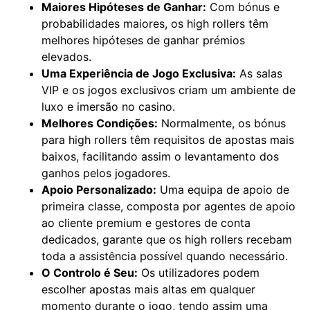
Maiores Hipóteses de Ganhar:
Com bónus e
probabilidades maiores, os high rollers têm
melhores hipóteses de ganhar prémios
elevados.
Uma Experiência de Jogo Exclusiva:
As salas
VIP e os jogos exclusivos criam um ambiente de
luxo e imersão no casino.
Melhores Condições:
Normalmente, os bónus
para high rollers têm requisitos de apostas mais
baixos, facilitando assim o levantamento dos
ganhos pelos jogadores.
Apoio Personalizado:
Uma equipa de apoio de
primeira classe, composta por agentes de apoio
ao cliente premium e gestores de conta
dedicados, garante que os high rollers recebam
toda a assistência possível quando necessário.
O Controlo é Seu:
Os utilizadores podem
escolher apostas mais altas em qualquer
momento durante o jogo, tendo assim uma