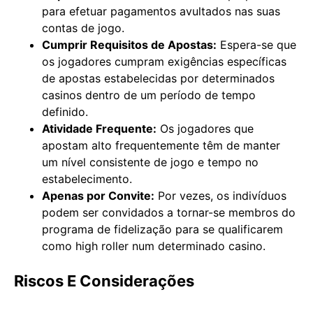
para efetuar pagamentos avultados nas suas
contas de jogo.
Cumprir Requisitos de Apostas:
Espera-se que
os jogadores cumpram exigências específicas
de apostas estabelecidas por determinados
casinos dentro de um período de tempo
definido.
Atividade Frequente:
Os jogadores que
apostam alto frequentemente têm de manter
um nível consistente de jogo e tempo no
estabelecimento.
Apenas por Convite:
Por vezes, os indivíduos
podem ser convidados a tornar-se membros do
programa de fidelização para se qualificarem
como high roller num determinado casino.
Riscos E Considerações