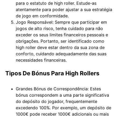
para o estatuto de high roller. Estude-as
atentamente para poder ajustar a sua estratégia
de jogo em conformidade.
Jogo Responsável: Sempre que participar em
jogos de alto risco, tenha cuidado para não
exceder os seus limites financeiros pessoais e
obrigações. Portanto, ser identificado como
high roller deve estar dentro da sua zona de
conforto, cuidando adequadamente das suas
necessidades financeiras.
Tipos De Bónus Para High Rollers
Grandes Bónus de Correspondência: Estes
bónus correspondem a uma parte significativa
do depósito do jogador, frequentemente
excedendo 100%. Por exemplo, um depósito de
1000€ pode receber 1000€ adicionais ou mais