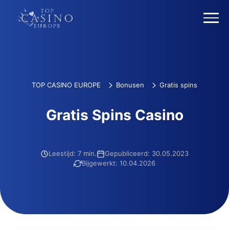
TOP CASINO EUROPE
Bonusen
Gratis spins
Gratis Spins Casino
Leestijd: 7 min.
Gepubliceerd: 30.05.2023
Bijgewerkt: 10.04.2026