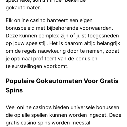
gokautomaten.
Elk online casino hanteert een eigen
bonusbeleid met bijbehorende voorwaarden.
Deze kunnen complex zijn of juist toegesneden
op jouw speelstijl. Het is daarom altijd belangrijk
om de regels nauwkeurig door te nemen, zodat
je optimaal profiteert van de bonus en
teleurstellingen voorkomt.
Populaire Gokautomaten Voor Gratis
Spins
Veel online casino’s bieden universele bonussen
die op alle spellen kunnen worden ingezet. Deze
gratis casino spins worden meestal