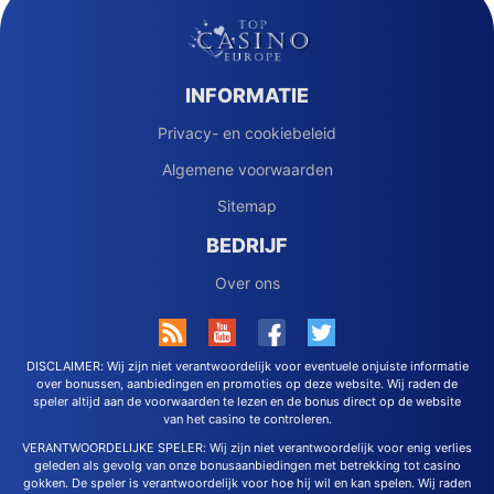
INFORMATIE
Privacy- en cookiebeleid
Algemene voorwaarden
Sitemap
BEDRIJF
Over ons
DISCLAIMER: Wij zijn niet verantwoordelijk voor eventuele onjuiste informatie
over bonussen, aanbiedingen en promoties op deze website. Wij raden de
speler altijd aan de voorwaarden te lezen en de bonus direct op de website
van het casino te controleren.
VERANTWOORDELIJKE SPELER: Wij zijn niet verantwoordelijk voor enig verlies
geleden als gevolg van onze bonusaanbiedingen met betrekking tot casino
gokken. De speler is verantwoordelijk voor hoe hij wil en kan spelen. Wij raden