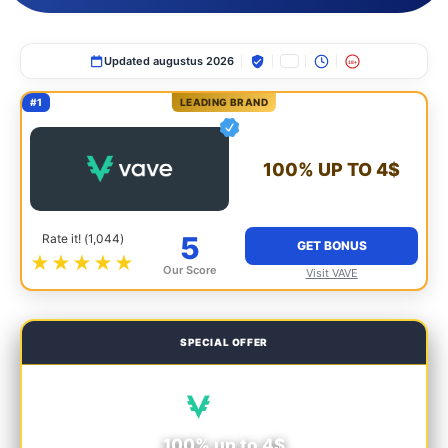
Updated augustus 2026
18+
#1
LEADING BRAND
100% UP TO 4$
5
Rate it! (1,044)
GET BONUS
★★★★★
Our Score
Visit VAVE
SPECIAL OFFER
100% up to 4$