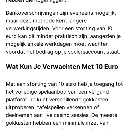
Bankoverschrijvingen zijn eveneens mogelijk,
maar deze methode kent langere
verwerkingstijden. Voor een storting van 10
euro kan dit minder praktisch zijn, aangezien je
mogelijk enkele werkdagen moet wachten
voordat het bedrag op je spelersaccount staat.
Wat Kun Je Verwachten Met 10 Euro
Met een storting van 10 euro heb je toegang tot
het volledige spelaanbod van een vergund
platform. Je kunt verschillende gokkasten
uitproberen, tafelspellen verkennen of
deelnemen aan live casino sessies. De meeste
gokkasten hebben een minimale inzet van