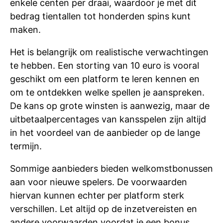
enkele centen per draai, waardoor je met dit
bedrag tientallen tot honderden spins kunt
maken.
Het is belangrijk om realistische verwachtingen
te hebben. Een storting van 10 euro is vooral
geschikt om een platform te leren kennen en
om te ontdekken welke spellen je aanspreken.
De kans op grote winsten is aanwezig, maar de
uitbetaalpercentages van kansspelen zijn altijd
in het voordeel van de aanbieder op de lange
termijn.
Sommige aanbieders bieden welkomstbonussen
aan voor nieuwe spelers. De voorwaarden
hiervan kunnen echter per platform sterk
verschillen. Let altijd op de inzetvereisten en
andere voorwaarden voordat je een bonus