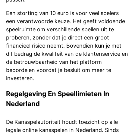
Een storting van 10 euro is voor veel spelers
een verantwoorde keuze. Het geeft voldoende
speelruimte om verschillende spellen uit te
proberen, zonder dat je direct een groot
financieel risico neemt. Bovendien kun je met
dit bedrag de kwaliteit van de klantenservice en
de betrouwbaarheid van het platform
beoordelen voordat je besluit om meer te
investeren.
Regelgeving En Speellimieten In
Nederland
De Kansspelautoriteit houdt toezicht op alle
legale online kansspelen in Nederland. Sinds