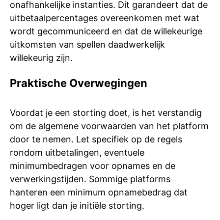
onafhankelijke instanties. Dit garandeert dat de
uitbetaalpercentages overeenkomen met wat
wordt gecommuniceerd en dat de willekeurige
uitkomsten van spellen daadwerkelijk
willekeurig zijn.
Praktische Overwegingen
Voordat je een storting doet, is het verstandig
om de algemene voorwaarden van het platform
door te nemen. Let specifiek op de regels
rondom uitbetalingen, eventuele
minimumbedragen voor opnames en de
verwerkingstijden. Sommige platforms
hanteren een minimum opnamebedrag dat
hoger ligt dan je initiële storting.