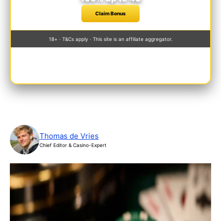
Claim Bonus
18+ · T&Cs apply · This site is an affiliate aggregator.
Thomas de Vries
Chief Editor & Casino-Expert