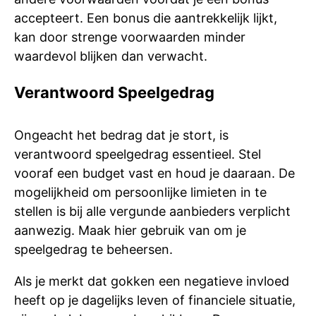
accepteert. Een bonus die aantrekkelijk lijkt,
kan door strenge voorwaarden minder
waardevol blijken dan verwacht.
Verantwoord Speelgedrag
Ongeacht het bedrag dat je stort, is
verantwoord speelgedrag essentieel. Stel
vooraf een budget vast en houd je daaraan. De
mogelijkheid om persoonlijke limieten in te
stellen is bij alle vergunde aanbieders verplicht
aanwezig. Maak hier gebruik van om je
speelgedrag te beheersen.
Als je merkt dat gokken een negatieve invloed
heeft op je dagelijks leven of financiele situatie,