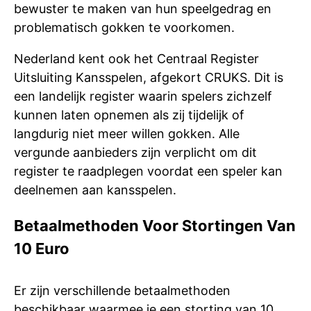
bewuster te maken van hun speelgedrag en
problematisch gokken te voorkomen.
Nederland kent ook het Centraal Register
Uitsluiting Kansspelen, afgekort CRUKS. Dit is
een landelijk register waarin spelers zichzelf
kunnen laten opnemen als zij tijdelijk of
langdurig niet meer willen gokken. Alle
vergunde aanbieders zijn verplicht om dit
register te raadplegen voordat een speler kan
deelnemen aan kansspelen.
Betaalmethoden Voor Stortingen Van
10 Euro
Er zijn verschillende betaalmethoden
beschikbaar waarmee je een storting van 10