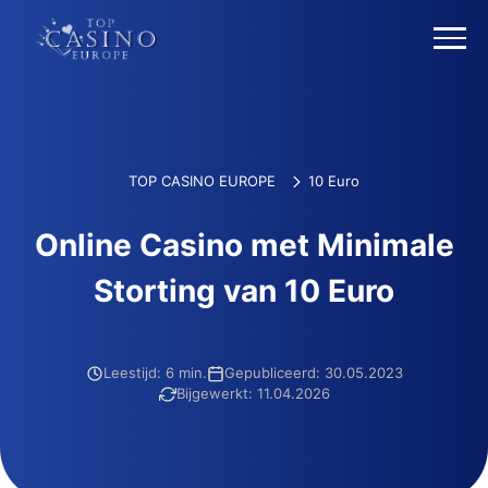
TOP CASINO EUROPE
10 Euro
Online Casino met Minimale
Storting van 10 Euro
Leestijd: 6 min.
Gepubliceerd: 30.05.2023
Bijgewerkt: 11.04.2026