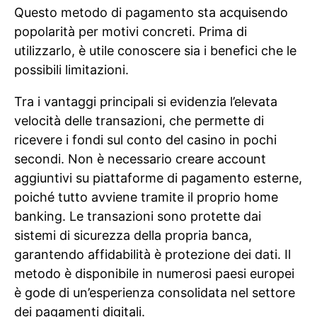
Questo metodo di pagamento sta acquisendo
popolarità per motivi concreti. Prima di
utilizzarlo, è utile conoscere sia i benefici che le
possibili limitazioni.
Tra i vantaggi principali si evidenzia l’elevata
velocità delle transazioni, che permette di
ricevere i fondi sul conto del casino in pochi
secondi. Non è necessario creare account
aggiuntivi su piattaforme di pagamento esterne,
poiché tutto avviene tramite il proprio home
banking. Le transazioni sono protette dai
sistemi di sicurezza della propria banca,
garantendo affidabilità è protezione dei dati. Il
metodo è disponibile in numerosi paesi europei
è gode di un’esperienza consolidata nel settore
dei pagamenti digitali.