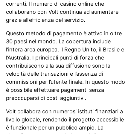
correnti. Il numero di casino online che
collaborano con Volt continua ad aumentare
grazie all’efficienza del servizio.
Questo metodo di pagamento è attivo in oltre
30 paesi nel mondo. La copertura include
l’intera area europea, il Regno Unito, il Brasile e
l’Australia. I principali punti di forza che
contribuiscono alla sua diffusione sono la
velocità delle transazioni e l’assenza di
commissioni per l’utente finale. In questo modo
è possibile effettuare pagamenti senza
preoccuparsi di costi aggiuntivi.
Volt collabora con numerosi istituti finanziari a
livello globale, rendendo il progetto accessibile
è funzionale per un pubblico ampio. La