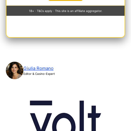
18+ · T&Cs apply · This site is an affiliate aggregator.
Giulia Romano
Editor & Casino-Expert