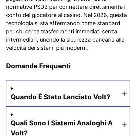
normative PSD2 per connettere direttamente il
conto del giocatore al casino. Nel 2026, questa
tecnologia si sta affermando come standard
per chi cerca trasferimenti immediati senza
intermediari, unendo la sicurezza bancaria alla
velocità dei sistemi più moderni.
Domande Frequenti
Quando È Stato Lanciato Volt?
Quali Sono I Sistemi Analoghi A
Volt?