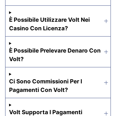
È Possibile Utilizzare Volt Nei
Casino Con Licenza?
È Possibile Prelevare Denaro Con
Volt?
Ci Sono Commissioni Per I
Pagamenti Con Volt?
Volt Supporta I Pagamenti