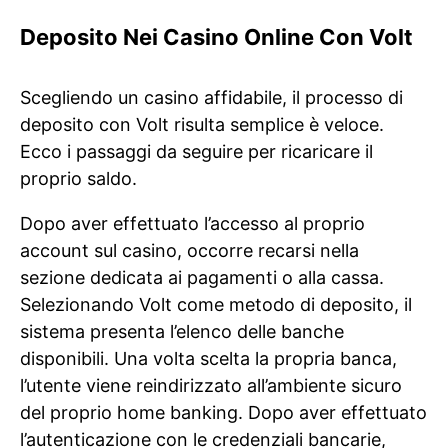
Deposito Nei Casino Online Con Volt
Scegliendo un casino affidabile, il processo di
deposito con Volt risulta semplice è veloce.
Ecco i passaggi da seguire per ricaricare il
proprio saldo.
Dopo aver effettuato l’accesso al proprio
account sul casino, occorre recarsi nella
sezione dedicata ai pagamenti o alla cassa.
Selezionando Volt come metodo di deposito, il
sistema presenta l’elenco delle banche
disponibili. Una volta scelta la propria banca,
l’utente viene reindirizzato all’ambiente sicuro
del proprio home banking. Dopo aver effettuato
l’autenticazione con le credenziali bancarie,