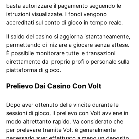
basta autorizzare il pagamento seguendo le
istruzioni visualizzate. I fondi vengono
accreditati sul conto di gioco in tempo reale.
Il saldo del casino si aggiorna istantaneamente,
permettendo di iniziare a giocare senza attese.
È possibile monitorare tutte le transazioni
direttamente dal proprio profilo personale sulla
piattaforma di gioco.
Prelievo Dai Casino Con Volt
Dopo aver ottenuto delle vincite durante le
sessioni di gioco, il prelievo con Volt avviene in
modo altrettanto rapido. Va considerato che
per prelevare tramite Volt è generalmente
necessario aver effettuato almeno un deposito