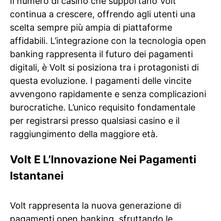
Il numero di casino che supportano Volt
continua a crescere, offrendo agli utenti una
scelta sempre più ampia di piattaforme
affidabili. L’integrazione con la tecnologia open
banking rappresenta il futuro dei pagamenti
digitali, è Volt si posiziona tra i protagonisti di
questa evoluzione. I pagamenti delle vincite
avvengono rapidamente e senza complicazioni
burocratiche. L’unico requisito fondamentale
per registrarsi presso qualsiasi casino e il
raggiungimento della maggiore età.
Volt E L’Innovazione Nei Pagamenti
Istantanei
Volt rappresenta la nuova generazione di
pagamenti open banking, sfruttando le