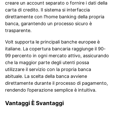
creare un account separato o fornire i dati della
carta di credito. Il sistema si interfaccia
direttamente con l’home banking della propria
banca, garantendo un processo sicuro è
trasparente.
Volt supporta le principali banche europee è
italiane. La copertura bancaria raggiunge il 90-
99 percento in ogni mercato attivo, assicurando
che la maggior parte degli utenti possa
utilizzare il servizio con la propria banca
abituale. La scelta della banca avviene
direttamente durante il processo di pagamento,
rendendo l’operazione semplice è intuitiva.
Vantaggi È Svantaggi