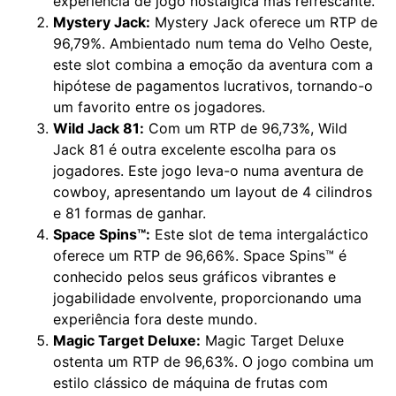
experiência de jogo nostálgica mas refrescante.
Mystery Jack:
Mystery Jack oferece um RTP de
96,79%. Ambientado num tema do Velho Oeste,
este slot combina a emoção da aventura com a
hipótese de pagamentos lucrativos, tornando-o
um favorito entre os jogadores.
Wild Jack 81:
Com um RTP de 96,73%, Wild
Jack 81 é outra excelente escolha para os
jogadores. Este jogo leva-o numa aventura de
cowboy, apresentando um layout de 4 cilindros
e 81 formas de ganhar.
Space Spins™:
Este slot de tema intergaláctico
oferece um RTP de 96,66%. Space Spins™ é
conhecido pelos seus gráficos vibrantes e
jogabilidade envolvente, proporcionando uma
experiência fora deste mundo.
Magic Target Deluxe:
Magic Target Deluxe
ostenta um RTP de 96,63%. O jogo combina um
estilo clássico de máquina de frutas com