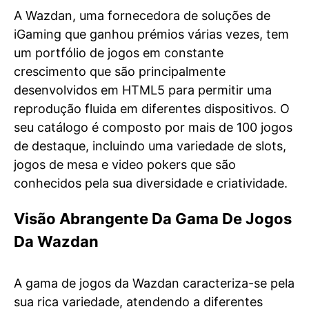
A Wazdan, uma fornecedora de soluções de
iGaming que ganhou prémios várias vezes, tem
um portfólio de jogos em constante
crescimento que são principalmente
desenvolvidos em HTML5 para permitir uma
reprodução fluida em diferentes dispositivos. O
seu catálogo é composto por mais de 100 jogos
de destaque, incluindo uma variedade de slots,
jogos de mesa e video pokers que são
conhecidos pela sua diversidade e criatividade.
Visão Abrangente Da Gama De Jogos
Da Wazdan
A gama de jogos da Wazdan caracteriza-se pela
sua rica variedade, atendendo a diferentes