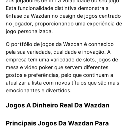
aos jogadores definir a volatilidade do seu jogo.
Esta funcionalidade distintiva demonstra a
ênfase da Wazdan no design de jogos centrado
no jogador, proporcionando uma experiência de
jogo personalizada.
O portfólio de jogos da Wazdan é conhecido
pela sua variedade, qualidade e inovação. A
empresa tem uma variedade de slots, jogos de
mesa e video poker que servem diferentes
gostos e preferências, pelo que continuam a
atualizar a lista com novos títulos que são mais
emocionantes e divertidos.
Jogos A Dinheiro Real Da Wazdan
Principais Jogos Da Wazdan Para