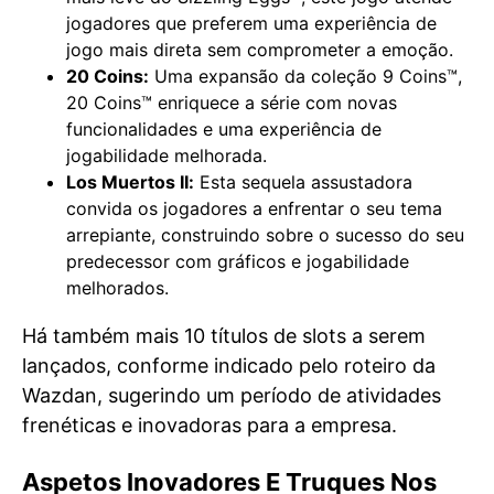
jogadores que preferem uma experiência de
jogo mais direta sem comprometer a emoção.
20 Coins:
Uma expansão da coleção 9 Coins™,
20 Coins™ enriquece a série com novas
funcionalidades e uma experiência de
jogabilidade melhorada.
Los Muertos II:
Esta sequela assustadora
convida os jogadores a enfrentar o seu tema
arrepiante, construindo sobre o sucesso do seu
predecessor com gráficos e jogabilidade
melhorados.
Há também mais 10 títulos de slots a serem
lançados, conforme indicado pelo roteiro da
Wazdan, sugerindo um período de atividades
frenéticas e inovadoras para a empresa.
Aspetos Inovadores E Truques Nos