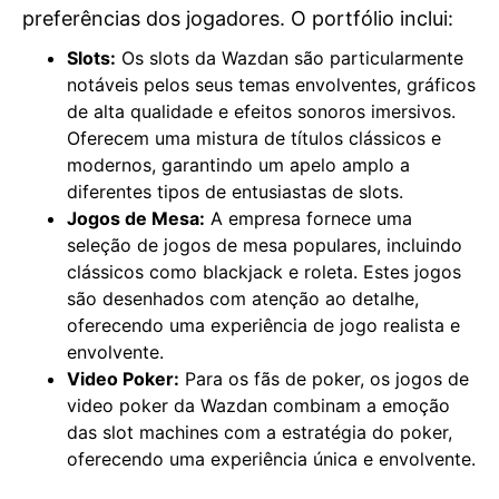
preferências dos jogadores. O portfólio inclui:
Slots:
Os slots da Wazdan são particularmente
notáveis pelos seus temas envolventes, gráficos
de alta qualidade e efeitos sonoros imersivos.
Oferecem uma mistura de títulos clássicos e
modernos, garantindo um apelo amplo a
diferentes tipos de entusiastas de slots.
Jogos de Mesa:
A empresa fornece uma
seleção de jogos de mesa populares, incluindo
clássicos como blackjack e roleta. Estes jogos
são desenhados com atenção ao detalhe,
oferecendo uma experiência de jogo realista e
envolvente.
Video Poker:
Para os fãs de poker, os jogos de
video poker da Wazdan combinam a emoção
das slot machines com a estratégia do poker,
oferecendo uma experiência única e envolvente.