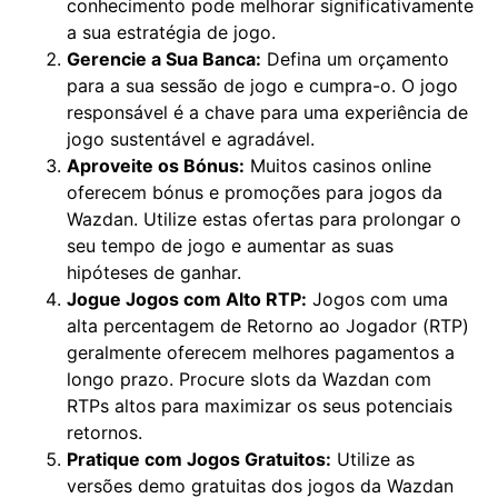
conhecimento pode melhorar significativamente
a sua estratégia de jogo.
Gerencie a Sua Banca:
Defina um orçamento
para a sua sessão de jogo e cumpra-o. O jogo
responsável é a chave para uma experiência de
jogo sustentável e agradável.
Aproveite os Bónus:
Muitos casinos online
oferecem bónus e promoções para jogos da
Wazdan. Utilize estas ofertas para prolongar o
seu tempo de jogo e aumentar as suas
hipóteses de ganhar.
Jogue Jogos com Alto RTP:
Jogos com uma
alta percentagem de Retorno ao Jogador (RTP)
geralmente oferecem melhores pagamentos a
longo prazo. Procure slots da Wazdan com
RTPs altos para maximizar os seus potenciais
retornos.
Pratique com Jogos Gratuitos:
Utilize as
versões demo gratuitas dos jogos da Wazdan