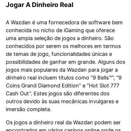
Jogar A Dinheiro Real
A Wazdan é uma fornecedora de software bem
conhecida no nicho de iGaming que oferece
uma ampla seleção de jogos a dinheiro. São
conhecidos por serem os melhores em termos
de temas de jogo, funcionalidades únicas e
possibilidades de ganhar em grande. Alguns dos
jogos mais populares da Wazdan para jogar a
dinheiro real incluem títulos como “9 Bells™”, “9
Coins Grand Diamond Edition” e “Hot Slot 777
Cash Out”. Estes jogos são diferentes dos
outros devido às suas mecânicas invulgares e
imersão completa.
Os jogos a dinheiro real da Wazdan podem ser
encontrados em vários casinos online onde os