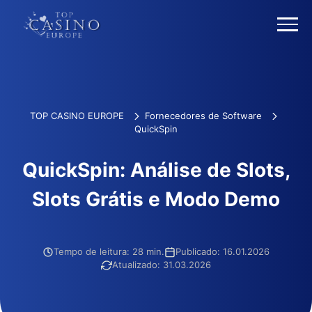
TOP CASINO EUROPE
Fornecedores de Software
QuickSpin
QuickSpin: Análise de Slots,
Slots Grátis e Modo Demo
Tempo de leitura: 28 min.
Publicado: 16.01.2026
Atualizado: 31.03.2026