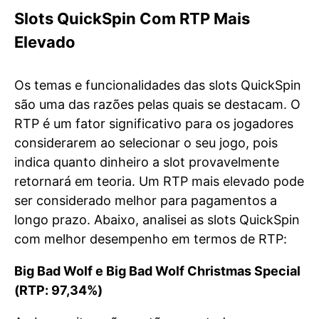
Slots QuickSpin Com RTP Mais
Elevado
Os temas e funcionalidades das slots QuickSpin
são uma das razões pelas quais se destacam. O
RTP é um fator significativo para os jogadores
considerarem ao selecionar o seu jogo, pois
indica quanto dinheiro a slot provavelmente
retornará em teoria. Um RTP mais elevado pode
ser considerado melhor para pagamentos a
longo prazo. Abaixo, analisei as slots QuickSpin
com melhor desempenho em termos de RTP:
Big Bad Wolf e Big Bad Wolf Christmas Special
(RTP: 97,34%)