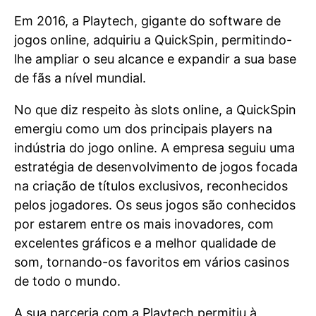
Em 2016, a Playtech, gigante do software de
jogos online, adquiriu a QuickSpin, permitindo-
lhe ampliar o seu alcance e expandir a sua base
de fãs a nível mundial.
No que diz respeito às slots online, a QuickSpin
emergiu como um dos principais players na
indústria do jogo online. A empresa seguiu uma
estratégia de desenvolvimento de jogos focada
na criação de títulos exclusivos, reconhecidos
pelos jogadores. Os seus jogos são conhecidos
por estarem entre os mais inovadores, com
excelentes gráficos e a melhor qualidade de
som, tornando-os favoritos em vários casinos
de todo o mundo.
A sua parceria com a Playtech permitiu à