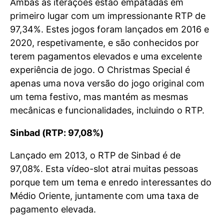
Ambas as iterações estão empatadas em
primeiro lugar com um impressionante RTP de
97,34%. Estes jogos foram lançados em 2016 e
2020, respetivamente, e são conhecidos por
terem pagamentos elevados e uma excelente
experiência de jogo. O Christmas Special é
apenas uma nova versão do jogo original com
um tema festivo, mas mantém as mesmas
mecânicas e funcionalidades, incluindo o RTP.
Sinbad (RTP: 97,08%)
Lançado em 2013, o RTP de Sinbad é de
97,08%. Esta vídeo-slot atrai muitas pessoas
porque tem um tema e enredo interessantes do
Médio Oriente, juntamente com uma taxa de
pagamento elevada.