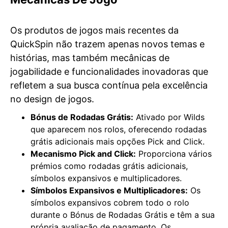
Os produtos de jogos mais recentes da
QuickSpin não trazem apenas novos temas e
histórias, mas também mecânicas de
jogabilidade e funcionalidades inovadoras que
refletem a sua busca contínua pela excelência
no design de jogos.
Bónus de Rodadas Grátis:
Ativado por Wilds
que aparecem nos rolos, oferecendo rodadas
grátis adicionais mais opções Pick and Click.
Mecanismo Pick and Click:
Proporciona vários
prémios como rodadas grátis adicionais,
símbolos expansivos e multiplicadores.
Símbolos Expansivos e Multiplicadores:
Os
símbolos expansivos cobrem todo o rolo
durante o Bónus de Rodadas Grátis e têm a sua
própria avaliação de pagamento. Os