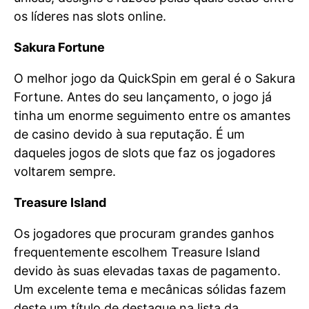
os líderes nas slots online.
Sakura Fortune
O melhor jogo da QuickSpin em geral é o Sakura
Fortune. Antes do seu lançamento, o jogo já
tinha um enorme seguimento entre os amantes
de casino devido à sua reputação. É um
daqueles jogos de slots que faz os jogadores
voltarem sempre.
Treasure Island
Os jogadores que procuram grandes ganhos
frequentemente escolhem Treasure Island
devido às suas elevadas taxas de pagamento.
Um excelente tema e mecânicas sólidas fazem
deste um título de destaque na lista da