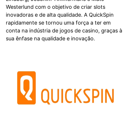
Westerlund com o objetivo de criar slots
inovadoras e de alta qualidade. A QuickSpin
rapidamente se tornou uma força a ter em
conta na indústria de jogos de casino, graças à
sua ênfase na qualidade e inovação.