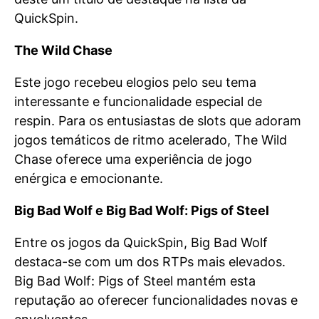
QuickSpin.
The Wild Chase
Este jogo recebeu elogios pelo seu tema
interessante e funcionalidade especial de
respin. Para os entusiastas de slots que adoram
jogos temáticos de ritmo acelerado, The Wild
Chase oferece uma experiência de jogo
enérgica e emocionante.
Big Bad Wolf e Big Bad Wolf: Pigs of Steel
Entre os jogos da QuickSpin, Big Bad Wolf
destaca-se com um dos RTPs mais elevados.
Big Bad Wolf: Pigs of Steel mantém esta
reputação ao oferecer funcionalidades novas e