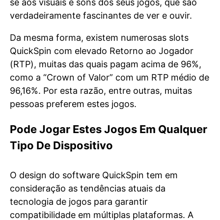
se aos visuais e sons dos seus jogos, que são
verdadeiramente fascinantes de ver e ouvir.
Da mesma forma, existem numerosas slots
QuickSpin com elevado Retorno ao Jogador
(RTP), muitas das quais pagam acima de 96%,
como a “Crown of Valor” com um RTP médio de
96,16%. Por esta razão, entre outras, muitas
pessoas preferem estes jogos.
Pode Jogar Estes Jogos Em Qualquer
Tipo De Dispositivo
O design do software QuickSpin tem em
consideração as tendências atuais da
tecnologia de jogos para garantir
compatibilidade em múltiplas plataformas. A