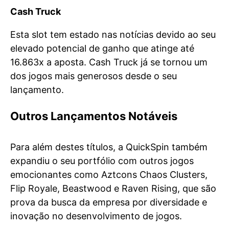
Cash Truck
Esta slot tem estado nas notícias devido ao seu
elevado potencial de ganho que atinge até
16.863x a aposta. Cash Truck já se tornou um
dos jogos mais generosos desde o seu
lançamento.
Outros Lançamentos Notáveis
Para além destes títulos, a QuickSpin também
expandiu o seu portfólio com outros jogos
emocionantes como Aztcons Chaos Clusters,
Flip Royale, Beastwood e Raven Rising, que são
prova da busca da empresa por diversidade e
inovação no desenvolvimento de jogos.