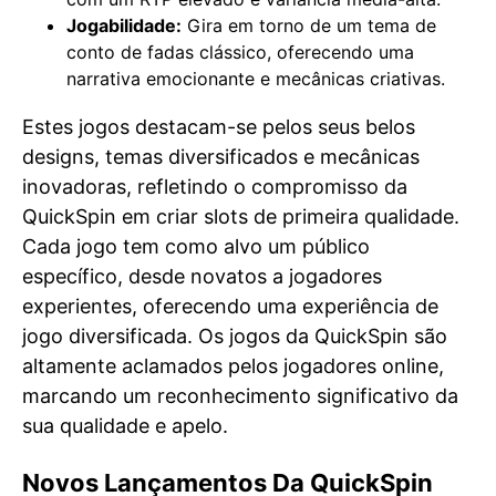
Jogabilidade:
Gira em torno de um tema de
conto de fadas clássico, oferecendo uma
narrativa emocionante e mecânicas criativas.
Estes jogos destacam-se pelos seus belos
designs, temas diversificados e mecânicas
inovadoras, refletindo o compromisso da
QuickSpin em criar slots de primeira qualidade.
Cada jogo tem como alvo um público
específico, desde novatos a jogadores
experientes, oferecendo uma experiência de
jogo diversificada. Os jogos da QuickSpin são
altamente aclamados pelos jogadores online,
marcando um reconhecimento significativo da
sua qualidade e apelo.
Novos Lançamentos Da QuickSpin