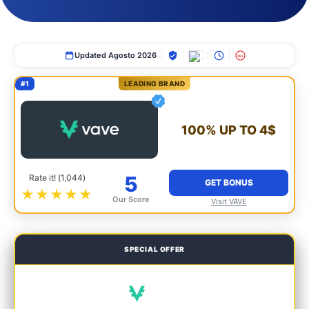
Updated Agosto 2026
18+
#1
LEADING BRAND
100% UP TO 4$
5
Rate it! (1,044)
GET BONUS
★★★★★
Our Score
Visit VAVE
SPECIAL OFFER