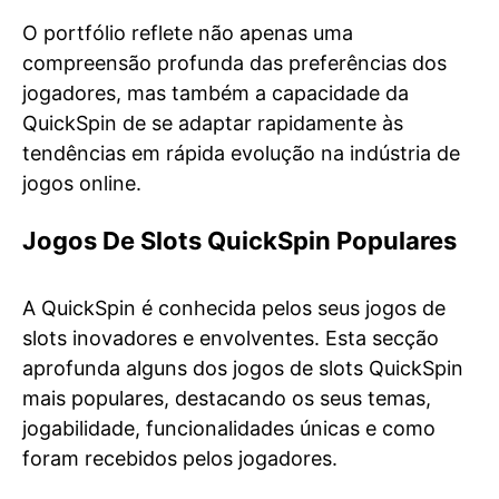
O portfólio reflete não apenas uma
compreensão profunda das preferências dos
jogadores, mas também a capacidade da
QuickSpin de se adaptar rapidamente às
tendências em rápida evolução na indústria de
jogos online.
Jogos De Slots QuickSpin Populares
A QuickSpin é conhecida pelos seus jogos de
slots inovadores e envolventes. Esta secção
aprofunda alguns dos jogos de slots QuickSpin
mais populares, destacando os seus temas,
jogabilidade, funcionalidades únicas e como
foram recebidos pelos jogadores.