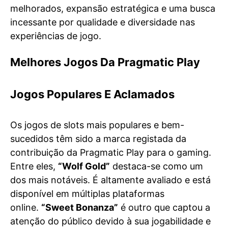
melhorados, expansão estratégica e uma busca
incessante por qualidade e diversidade nas
experiências de jogo.
Melhores Jogos Da Pragmatic Play
Jogos Populares E Aclamados
Os jogos de slots mais populares e bem-
sucedidos têm sido a marca registada da
contribuição da Pragmatic Play para o gaming.
Entre eles,
“Wolf Gold”
destaca-se como um
dos mais notáveis. É altamente avaliado e está
disponível em múltiplas plataformas
online.
“Sweet Bonanza”
é outro que captou a
atenção do público devido à sua jogabilidade e