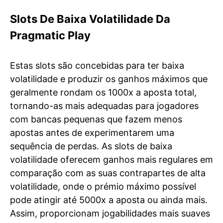
Slots De Baixa Volatilidade Da
Pragmatic Play
Estas slots são concebidas para ter baixa
volatilidade e produzir os ganhos máximos que
geralmente rondam os 1000x a aposta total,
tornando-as mais adequadas para jogadores
com bancas pequenas que fazem menos
apostas antes de experimentarem uma
sequência de perdas. As slots de baixa
volatilidade oferecem ganhos mais regulares em
comparação com as suas contrapartes de alta
volatilidade, onde o prémio máximo possível
pode atingir até 5000x a aposta ou ainda mais.
Assim, proporcionam jogabilidades mais suaves