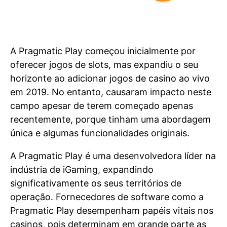
A Pragmatic Play começou inicialmente por
oferecer jogos de slots, mas expandiu o seu
horizonte ao adicionar jogos de casino ao vivo
em 2019. No entanto, causaram impacto neste
campo apesar de terem começado apenas
recentemente, porque tinham uma abordagem
única e algumas funcionalidades originais.
A Pragmatic Play é uma desenvolvedora líder na
indústria de iGaming, expandindo
significativamente os seus territórios de
operação. Fornecedores de software como a
Pragmatic Play desempenham papéis vitais nos
casinos, pois determinam em grande parte as