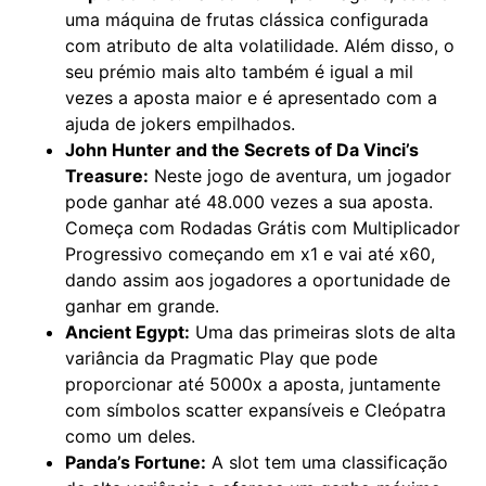
uma máquina de frutas clássica configurada
com atributo de alta volatilidade. Além disso, o
seu prémio mais alto também é igual a mil
vezes a aposta maior e é apresentado com a
ajuda de jokers empilhados.
John Hunter and the Secrets of Da Vinci’s
Treasure:
Neste jogo de aventura, um jogador
pode ganhar até 48.000 vezes a sua aposta.
Começa com Rodadas Grátis com Multiplicador
Progressivo começando em x1 e vai até x60,
dando assim aos jogadores a oportunidade de
ganhar em grande.
Ancient Egypt:
Uma das primeiras slots de alta
variância da Pragmatic Play que pode
proporcionar até 5000x a aposta, juntamente
com símbolos scatter expansíveis e Cleópatra
como um deles.
Panda’s Fortune:
A slot tem uma classificação