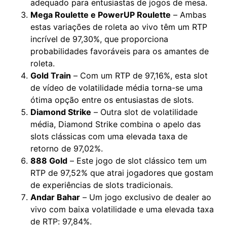
adequado para entusiastas de jogos de mesa.
Mega Roulette e PowerUP Roulette
– Ambas
estas variações de roleta ao vivo têm um RTP
incrível de 97,30%, que proporciona
probabilidades favoráveis para os amantes de
roleta.
Gold Train
– Com um RTP de 97,16%, esta slot
de vídeo de volatilidade média torna-se uma
ótima opção entre os entusiastas de slots.
Diamond Strike
– Outra slot de volatilidade
média, Diamond Strike combina o apelo das
slots clássicas com uma elevada taxa de
retorno de 97,02%.
888 Gold
– Este jogo de slot clássico tem um
RTP de 97,52% que atrai jogadores que gostam
de experiências de slots tradicionais.
Andar Bahar
– Um jogo exclusivo de dealer ao
vivo com baixa volatilidade e uma elevada taxa
de RTP: 97,84%.