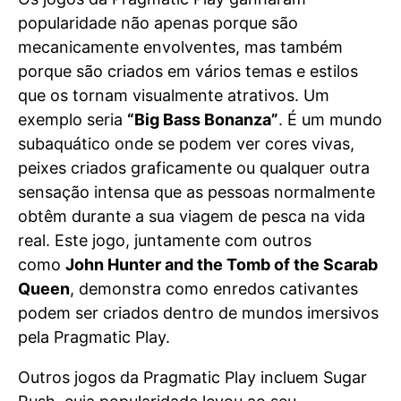
popularidade não apenas porque são
mecanicamente envolventes, mas também
porque são criados em vários temas e estilos
que os tornam visualmente atrativos. Um
exemplo seria
“Big Bass Bonanza”
. É um mundo
subaquático onde se podem ver cores vivas,
peixes criados graficamente ou qualquer outra
sensação intensa que as pessoas normalmente
obtêm durante a sua viagem de pesca na vida
real. Este jogo, juntamente com outros
como
John Hunter and the Tomb of the Scarab
Queen
, demonstra como enredos cativantes
podem ser criados dentro de mundos imersivos
pela Pragmatic Play.
Outros jogos da Pragmatic Play incluem Sugar