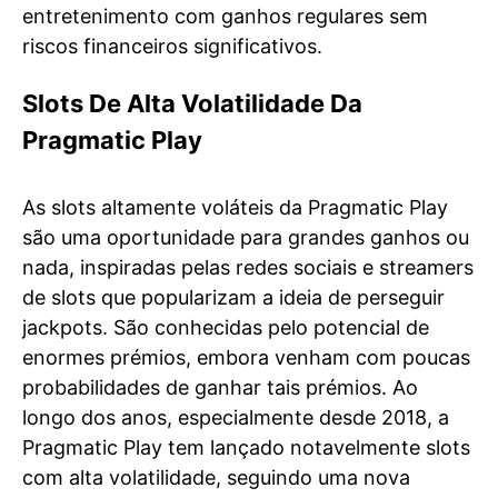
entretenimento com ganhos regulares sem
riscos financeiros significativos.
Slots De Alta Volatilidade Da
Pragmatic Play
As slots altamente voláteis da Pragmatic Play
são uma oportunidade para grandes ganhos ou
nada, inspiradas pelas redes sociais e streamers
de slots que popularizam a ideia de perseguir
jackpots. São conhecidas pelo potencial de
enormes prémios, embora venham com poucas
probabilidades de ganhar tais prémios. Ao
longo dos anos, especialmente desde 2018, a
Pragmatic Play tem lançado notavelmente slots
com alta volatilidade, seguindo uma nova