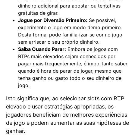
dinheiro adicional para apostar ou tentativas
gratuitas de girar.
Jogue por Diversão Primeiro:
Se possível,
experimente o jogo em modo demo primeiro.
Desta forma, pode familiarizar-se com o jogo
sem arriscar o seu próprio dinheiro.
Saiba Quando Parar:
Embora os jogos com
RTPs mais elevados sejam conhecidos por
pagar mais frequentemente, é importante saber
quando é hora de parar de jogar, mesmo que
tenha ganho ou gasto todo o seu dinheiro de
jogo.
Isto significa que, ao selecionar slots com RTP
elevado e usar estratégias apropriadas, os
jogadores beneficiam de melhores experiências
de jogo e podem aumentar as suas hipóteses de
ganhar.