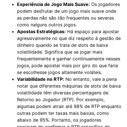
Experiência de Jogo Mais Suave:
Os jogadores
podem desfrutar de um jogo mais suave onde
as perdas não são tão frequentes ou severas
como nalguns outros jogos.
Apostas Estratégicas:
Há espaço para apostar
agressivamente no que diz respeito à gestão de
dinheiro quando se trata de slots de baixa
volatilidade. Significa que se jogar mais
frequentemente e ganhar continuamente nesses
jogos, pode apostar mais por giro do que faria
se escolhesse jogos altamente voláteis.
Variabilidade no RTP:
No entanto, vale a pena
notar que diferentes máquinas de slots de baixa
volatilidade têm diversas percentagens de
Retorno ao Jogador (RTP). Por exemplo,
algumas podem atrair até 98% de RTP enquanto
outras podem ter taxas mais baixas, como
abaixo de 95%. Portanto, os jogadores
precisam de confirmar o RTP específico de