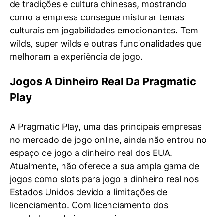
de tradições e cultura chinesas, mostrando
como a empresa consegue misturar temas
culturais em jogabilidades emocionantes. Tem
wilds, super wilds e outras funcionalidades que
melhoram a experiência de jogo.
Jogos A Dinheiro Real Da Pragmatic
Play
A Pragmatic Play, uma das principais empresas
no mercado de jogo online, ainda não entrou no
espaço de jogo a dinheiro real dos EUA.
Atualmente, não oferece a sua ampla gama de
jogos como slots para jogo a dinheiro real nos
Estados Unidos devido a limitações de
licenciamento. Com licenciamento dos