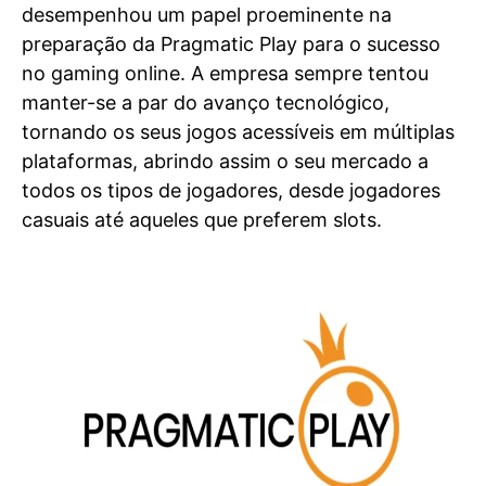
desempenhou um papel proeminente na
preparação da Pragmatic Play para o sucesso
no gaming online. A empresa sempre tentou
manter-se a par do avanço tecnológico,
tornando os seus jogos acessíveis em múltiplas
plataformas, abrindo assim o seu mercado a
todos os tipos de jogadores, desde jogadores
casuais até aqueles que preferem slots.