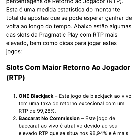
percentagens de Retorno ao Jogador (RTP).
Esta é uma medida estatística do montante
total de apostas que se pode esperar ganhar de
volta ao longo do tempo. Abaixo estão algumas
das slots da Pragmatic Play com RTP mais
elevado, bem como dicas para jogar estes
jogos:
Slots Com Maior Retorno Ao Jogador
(RTP)
ONE Blackjack
– Este jogo de blackjack ao vivo
tem uma taxa de retorno excecional com um
RTP de 99,28%.
Baccarat No Commission
– Este jogo de
baccarat ao vivo é atrativo devido ao seu
elevado RTP que se situa nos 98,94% e é mais