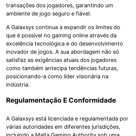
transações dos jogadores, garantindo um
ambiente de jogo seguro e fiável.
A Galaxsys continua a expandir os limites do
que é possível no gaming online através da
excelência tecnológica e do desenvolvimento
inovador de jogos. A sua abordagem não só
satisfaz as exigências atuais dos jogadores
como também antecipa tendências futuras,
posicionando-a como líder visionária na
indústria.
Regulamentação E Conformidade
A Galaxsys está licenciada e regulamentada por
várias autoridades em diferentes jurisdições,
incluindo a Malta Gaming Authority sob uma