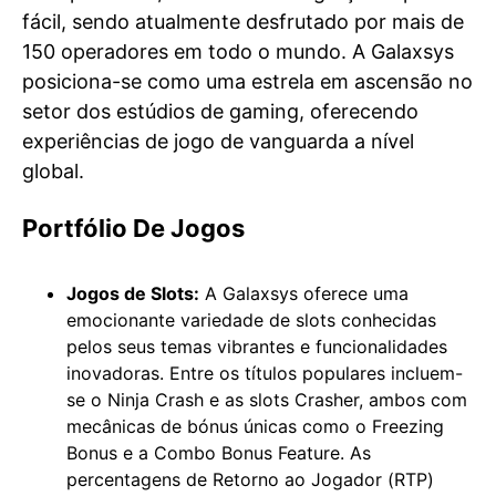
fácil, sendo atualmente desfrutado por mais de
150 operadores em todo o mundo. A Galaxsys
posiciona-se como uma estrela em ascensão no
setor dos estúdios de gaming, oferecendo
experiências de jogo de vanguarda a nível
global.
Portfólio De Jogos
Jogos de Slots:
A Galaxsys oferece uma
emocionante variedade de slots conhecidas
pelos seus temas vibrantes e funcionalidades
inovadoras. Entre os títulos populares incluem-
se o Ninja Crash e as slots Crasher, ambos com
mecânicas de bónus únicas como o Freezing
Bonus e a Combo Bonus Feature. As
percentagens de Retorno ao Jogador (RTP)