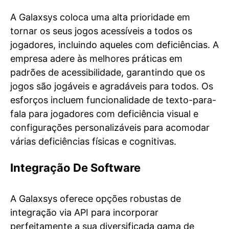
A Galaxsys coloca uma alta prioridade em
tornar os seus jogos acessíveis a todos os
jogadores, incluindo aqueles com deficiências. A
empresa adere às melhores práticas em
padrões de acessibilidade, garantindo que os
jogos são jogáveis e agradáveis para todos. Os
esforços incluem funcionalidade de texto-para-
fala para jogadores com deficiência visual e
configurações personalizáveis para acomodar
várias deficiências físicas e cognitivas.
Integração De Software
A Galaxsys oferece opções robustas de
integração via API para incorporar
perfeitamente a sua diversificada gama de