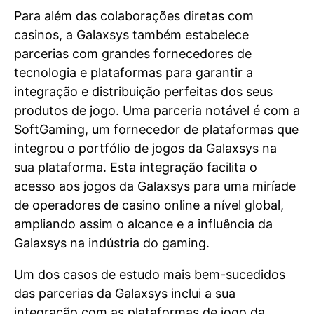
Para além das colaborações diretas com
casinos, a Galaxsys também estabelece
parcerias com grandes fornecedores de
tecnologia e plataformas para garantir a
integração e distribuição perfeitas dos seus
produtos de jogo. Uma parceria notável é com a
SoftGaming, um fornecedor de plataformas que
integrou o portfólio de jogos da Galaxsys na
sua plataforma. Esta integração facilita o
acesso aos jogos da Galaxsys para uma miríade
de operadores de casino online a nível global,
ampliando assim o alcance e a influência da
Galaxsys na indústria do gaming.
Um dos casos de estudo mais bem-sucedidos
das parcerias da Galaxsys inclui a sua
integração com as plataformas de jogo da