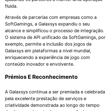
fluida.
Através de parcerias com empresas como a
SoftGamings, a Galaxsys expandiu o seu
alcance e simplificou o processo de integração.
O sistema de API unificado da SoftGamings, por
exemplo, permite a inclusão dos jogos da
Galaxsys em plataformas a nível mundial,
enriquecendo a experiência de jogo com
conteúdo inovador e envolvente.
Prémios E Reconhecimento
A Galaxsys continua a ser premiada e celebrada
pela excelente prestação de serviços e
criatividade demonstrada ao longo do tempo