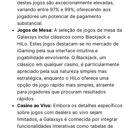
destes jogos são excecionalmente elevadas,
variando entre 97% e 99%, oferecendo aos
jogadores um potencial de pagamento
substancial.
Jogos de Mesa:
A seleção de jogos de mesa da
Galaxsys inclui clássicos como Blackjack e
HiLo. Estes jogos destacam-se no mercado de
iGaming pela sua interface intuitiva e
jogabilidade envolvente. O Blackjack, um
clássico em qualquer casino, é particularmente
apreciado pela sua natureza simples mas
estratégica, enquanto o HiLo oferece uma
opção de jogo rápido mais simples, atraente
para jogadores que procuram resultados
rápidos.
Casino ao Vivo:
Embora os detalhes específicos
sobre jogos com dealers ao vivo sejam
limitados, a Galaxsys é conhecida por integrar
funcionalidades interativas como tabelas de