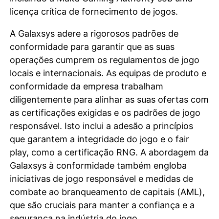
licença crítica de fornecimento de jogos.
A Galaxsys adere a rigorosos padrões de
conformidade para garantir que as suas
operações cumprem os regulamentos de jogo
locais e internacionais. As equipas de produto e
conformidade da empresa trabalham
diligentemente para alinhar as suas ofertas com
as certificações exigidas e os padrões de jogo
responsável. Isto inclui a adesão a princípios
que garantem a integridade do jogo e o fair
play, como a certificação RNG. A abordagem da
Galaxsys à conformidade também engloba
iniciativas de jogo responsável e medidas de
combate ao branqueamento de capitais (AML),
que são cruciais para manter a confiança e a
segurança na indústria do jogo.