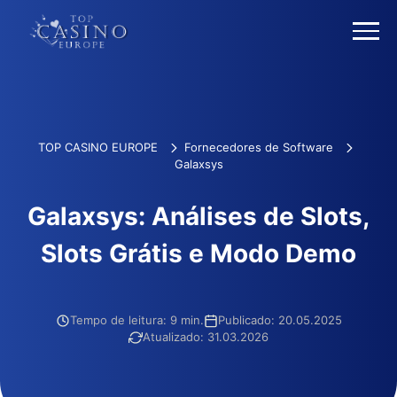
TOP CASINO EUROPE
Fornecedores de Software
Galaxsys
Galaxsys: Análises de Slots,
Slots Grátis e Modo Demo
Tempo de leitura: 9 min.
Publicado: 20.05.2025
Atualizado: 31.03.2026