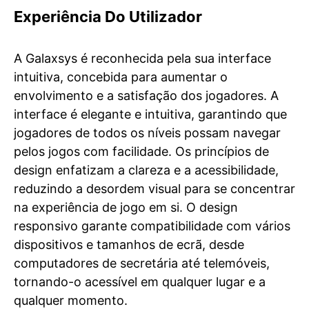
Experiência Do Utilizador
A Galaxsys é reconhecida pela sua interface
intuitiva, concebida para aumentar o
envolvimento e a satisfação dos jogadores. A
interface é elegante e intuitiva, garantindo que
jogadores de todos os níveis possam navegar
pelos jogos com facilidade. Os princípios de
design enfatizam a clareza e a acessibilidade,
reduzindo a desordem visual para se concentrar
na experiência de jogo em si. O design
responsivo garante compatibilidade com vários
dispositivos e tamanhos de ecrã, desde
computadores de secretária até telemóveis,
tornando-o acessível em qualquer lugar e a
qualquer momento.