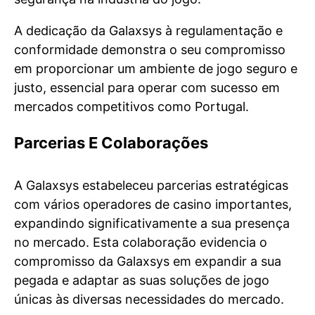
A dedicação da Galaxsys à regulamentação e
conformidade demonstra o seu compromisso
em proporcionar um ambiente de jogo seguro e
justo, essencial para operar com sucesso em
mercados competitivos como Portugal.
Parcerias E Colaborações
A Galaxsys estabeleceu parcerias estratégicas
com vários operadores de casino importantes,
expandindo significativamente a sua presença
no mercado. Esta colaboração evidencia o
compromisso da Galaxsys em expandir a sua
pegada e adaptar as suas soluções de jogo
únicas às diversas necessidades do mercado.