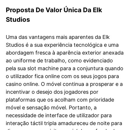
Proposta De Valor Única Da Elk
Studios
Uma das vantagens mais aparentes da Elk
Studios é a sua experiência tecnológica e uma
abordagem fresca à aparência exterior anexada
ao uniforme de trabalho, como evidenciado
pela sua slot machine para a conjuntura quando
o utilizador fica online com os seus jogos para
casino online. O móvel continua a prosperar e a
incentivar o desejo dos jogadores por
plataformas que os acolham com prioridade
móvel e sensação móvel. Portanto, a
necessidade de interface de utilizador para
interação táctil tripla amadureceu de noite para