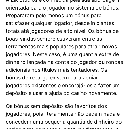
orientada para o jogador no sistema de bónus.
Prepararam pelo menos um bónus para
satisfazer qualquer jogador, desde iniciantes
totais até jogadores de alto nível. Os bónus de
boas-vindas sempre estiveram entre as
ferramentas mais populares para atrair novos
jogadores. Neste caso, é uma quantia extra de
dinheiro lançada na conta do jogador ou rondas
adicionais nos títulos mais tentadores. Os
bónus de recarga existem para apoiar
jogadores existentes e encorajá-los a fazer um
depósito e usar a ajuda do casino novamente.
Os bónus sem depósito são favoritos dos
jogadores, pois literalmente não pedem nada e
concedem uma pequena quantia de dinheiro do