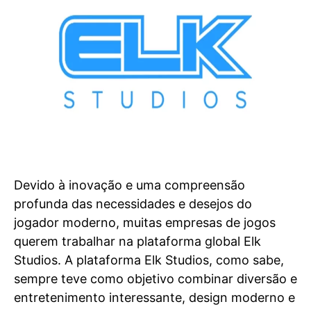
Devido à inovação e uma compreensão
profunda das necessidades e desejos do
jogador moderno, muitas empresas de jogos
querem trabalhar na plataforma global Elk
Studios. A plataforma Elk Studios, como sabe,
sempre teve como objetivo combinar diversão e
entretenimento interessante, design moderno e