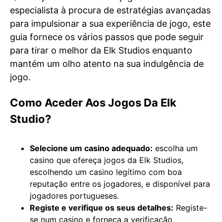
especialista à procura de estratégias avançadas
para impulsionar a sua experiência de jogo, este
guia fornece os vários passos que pode seguir
para tirar o melhor da Elk Studios enquanto
mantém um olho atento na sua indulgência de
jogo.
Como Aceder Aos Jogos Da Elk
Studio?
Selecione um casino adequado:
escolha um
casino que ofereça jogos da Elk Studios,
escolhendo um casino legítimo com boa
reputação entre os jogadores, e disponível para
jogadores portugueses.
Registe e verifique os seus detalhes:
Registe-
se num casino e forneça a verificação