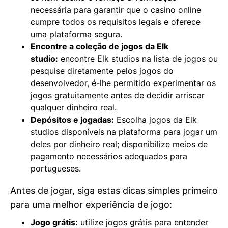
necessária para garantir que o casino online
cumpre todos os requisitos legais e oferece
uma plataforma segura.
Encontre a coleção de jogos da Elk
studio:
encontre Elk studios na lista de jogos ou
pesquise diretamente pelos jogos do
desenvolvedor, é-lhe permitido experimentar os
jogos gratuitamente antes de decidir arriscar
qualquer dinheiro real.
Depósitos e jogadas:
Escolha jogos da Elk
studios disponíveis na plataforma para jogar um
deles por dinheiro real; disponibilize meios de
pagamento necessários adequados para
portugueses.
Antes de jogar, siga estas dicas simples primeiro
para uma melhor experiência de jogo:
Jogo grátis:
utilize jogos grátis para entender