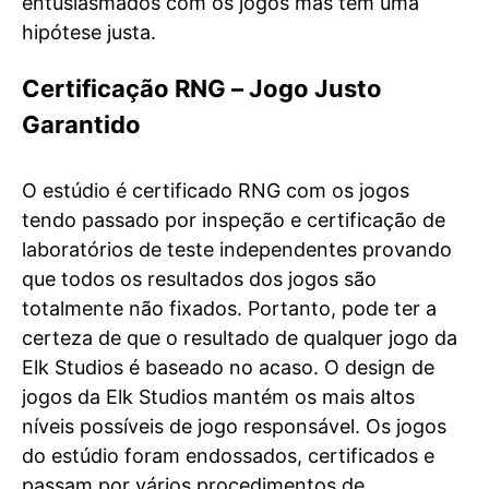
entusiasmados com os jogos mas têm uma
hipótese justa.
Certificação RNG – Jogo Justo
Garantido
O estúdio é certificado RNG com os jogos
tendo passado por inspeção e certificação de
laboratórios de teste independentes provando
que todos os resultados dos jogos são
totalmente não fixados. Portanto, pode ter a
certeza de que o resultado de qualquer jogo da
Elk Studios é baseado no acaso. O design de
jogos da Elk Studios mantém os mais altos
níveis possíveis de jogo responsável. Os jogos
do estúdio foram endossados, certificados e
passam por vários procedimentos de