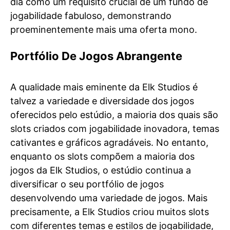
dia como um requisito crucial de um fundo de
jogabilidade fabuloso, demonstrando
proeminentemente mais uma oferta mono.
Portfólio De Jogos Abrangente
A qualidade mais eminente da Elk Studios é
talvez a variedade e diversidade dos jogos
oferecidos pelo estúdio, a maioria dos quais são
slots criados com jogabilidade inovadora, temas
cativantes e gráficos agradáveis. No entanto,
enquanto os slots compõem a maioria dos
jogos da Elk Studios, o estúdio continua a
diversificar o seu portfólio de jogos
desenvolvendo uma variedade de jogos. Mais
precisamente, a Elk Studios criou muitos slots
com diferentes temas e estilos de jogabilidade,