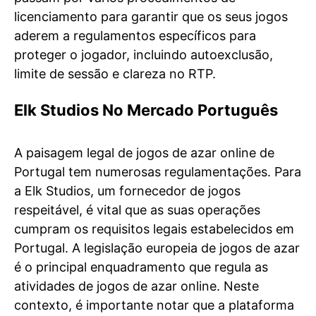
licenciamento para garantir que os seus jogos
aderem a regulamentos específicos para
proteger o jogador, incluindo autoexclusão,
limite de sessão e clareza no RTP.
Elk Studios No Mercado Português
A paisagem legal de jogos de azar online de
Portugal tem numerosas regulamentações. Para
a Elk Studios, um fornecedor de jogos
respeitável, é vital que as suas operações
cumpram os requisitos legais estabelecidos em
Portugal. A legislação europeia de jogos de azar
é o principal enquadramento que regula as
atividades de jogos de azar online. Neste
contexto, é importante notar que a plataforma