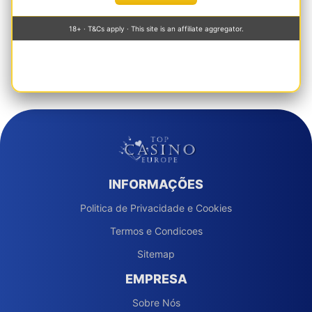
18+ · T&Cs apply · This site is an affiliate aggregator.
INFORMAÇÕES
Politica de Privacidade e Cookies
Termos e Condicoes
Sitemap
EMPRESA
Sobre Nós