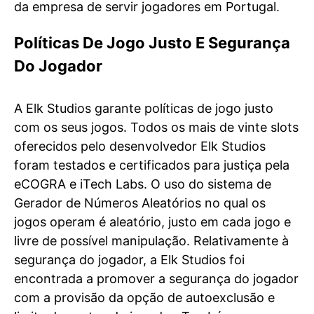
da empresa de servir jogadores em Portugal.
Políticas De Jogo Justo E Segurança
Do Jogador
A Elk Studios garante políticas de jogo justo
com os seus jogos. Todos os mais de vinte slots
oferecidos pelo desenvolvedor Elk Studios
foram testados e certificados para justiça pela
eCOGRA e iTech Labs. O uso do sistema de
Gerador de Números Aleatórios no qual os
jogos operam é aleatório, justo em cada jogo e
livre de possível manipulação. Relativamente à
segurança do jogador, a Elk Studios foi
encontrada a promover a segurança do jogador
com a provisão da opção de autoexclusão e