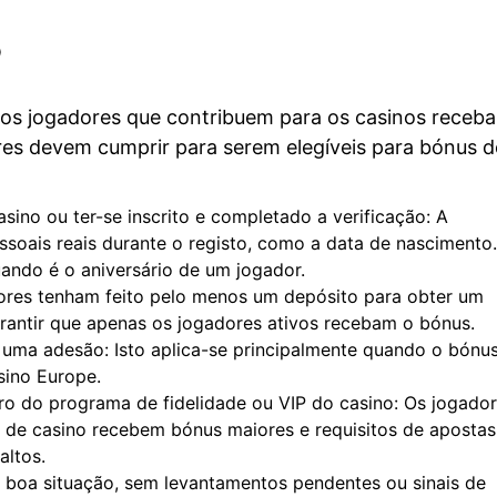
o
e os jogadores que contribuem para os casinos receb
res devem cumprir para serem elegíveis para bónus d
ino ou ter-se inscrito e completado a verificação: A
ssoais reais durante o registo, como a data de nascimento.
ando é o aniversário de um jogador.
ores tenham feito pelo menos um depósito para obter um
arantir que apenas os jogadores ativos recebam o bónus.
 uma adesão: Isto aplica-se principalmente quando o bónu
sino Europe.
o do programa de fidelidade ou VIP do casino: Os jogado
e de casino recebem bónus maiores e requisitos de apostas
altos.
 boa situação, sem levantamentos pendentes ou sinais de