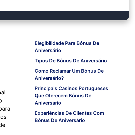
Elegibilidade Para Bónus De
Aniversário
Tipos De Bónus De Aniversário
Como Reclamar Um Bónus De
Aniversário?
Principais Casinos Portugueses
al.
Que Oferecem Bónus De
o
Aniversário
para
Experiências De Clientes Com
gos
Bónus De Aniversário
de
Comparação De Bónus De