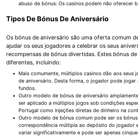
abuso de bónus: Os casinos podem não oferecer bó
Tipos De Bónus De Aniversário
Os bónus de aniversário são uma oferta comum de
ajudar os seus jogadores a celebrar os seus aniv
recompensas de bónus divertidas. Estes bónus de 
diferentes, incluindo:
Mais comumente, múltiplos casinos dão aos seus j
de aniversário. Desta forma, o jogador pode jogar 
fundos.
Outro modelo de bónus de aniversário amplamente 
ser aplicado a múltiplos jogos sob condições espe
Portugal como injeções diretas de dinheiro na con
Outro modelo de bónus comum pode ser os bónus
correspondência múltipla ao depósito do jogador 
variar significativamente e pode ser apenas cinqu