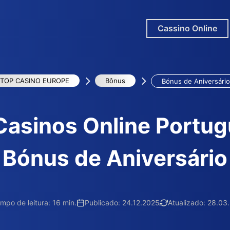
Cassino Online
TOP CASINO EUROPE
Bônus
Bónus de Aniversário
Casinos Online Portu
Bónus de Aniversário
mpo de leitura: 16 min.
Publicado: 24.12.2025
Atualizado: 28.03