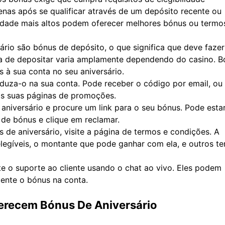
enas após se qualificar através de um depósito recente ou
delidade mais altos podem oferecer melhores bónus ou termo
sário são bónus de depósito, o que significa que deve faze
isa de depositar varia amplamente dependendo do casino. 
à sua conta no seu aniversário.
oduza-o na sua conta. Pode receber o código por email, ou
as suas páginas de promoções.
 aniversário e procure um link para o seu bónus. Pode esta
 de bónus e clique em reclamar.
s de aniversário, visite a página de termos e condições. A
elegíveis, o montante que pode ganhar com ela, e outros t
cte o suporte ao cliente usando o chat ao vivo. Eles podem
mente o bónus na conta.
ferecem Bónus De Aniversário