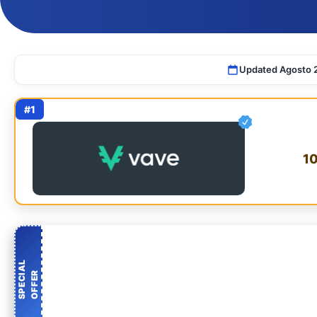
Updated Agosto 
#1
1
S
P
E
C
I
A
L
O
F
F
E
R