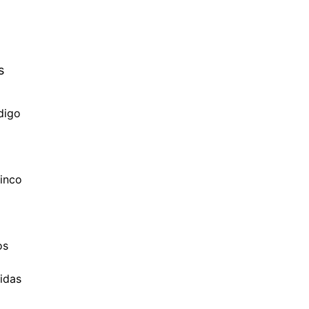
s
digo
inco
os
idas