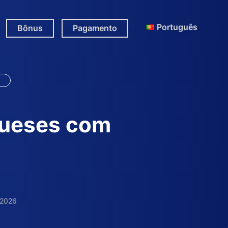
Português
Bônus
Pagamento
gueses com
.2026