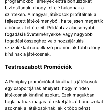
programokból, amelyek extra bónuszokat
biztosítanak, ahogy felfelé haladnak a
szinteken. A magyar játékosok profitálnak a
fejlesztett játékélményből, ha teljesen megértik
a bónusz feltételeit. Például az alacsonyabb
fogadási követelményekkel vagy nagyobb
fogadási összeghez való hozzájárulási
százalékkal rendelkező promóciók több előnyt
kínálnak a játékosnak.
Testreszabott Promóciók
A Popiplay promóciókat kínálhat a játékosok
egy csoportjának ahelyett, hogy minden
játékosnak kínálná azokat. Ezek magukban
foglalhatnak magas tétekkel játszó bónuszokat
azoknak a játékosoknak, akik több pénzt