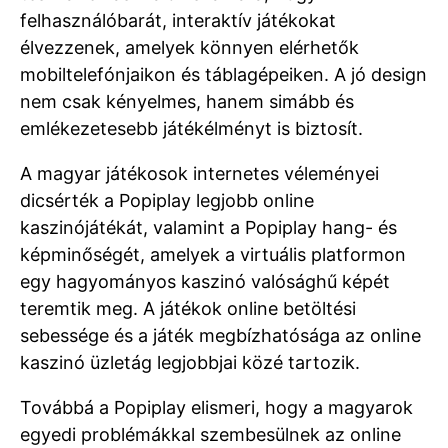
felhasználóbarát, interaktív játékokat
élvezzenek, amelyek könnyen elérhetők
mobiltelefónjaikon és táblagépeiken. A jó design
nem csak kényelmes, hanem simább és
emlékezetesebb játékélményt is biztosít.
A magyar játékosok internetes véleményei
dicsérték a Popiplay legjobb online
kaszinójátékát, valamint a Popiplay hang- és
képminőségét, amelyek a virtuális platformon
egy hagyományos kaszinó valósághű képét
teremtik meg. A játékok online betöltési
sebessége és a játék megbízhatósága az online
kaszinó üzletág legjobbjai közé tartozik.
Továbbá a Popiplay elismeri, hogy a magyarok
egyedi problémákkal szembesülnek az online