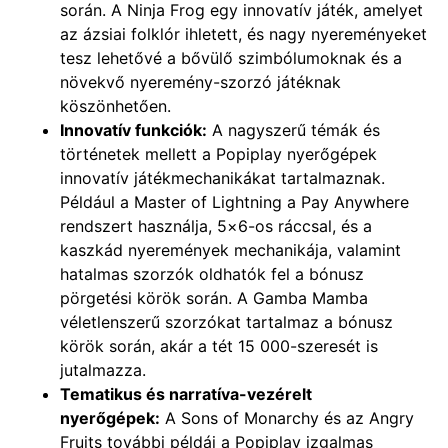
során. A Ninja Frog egy innovatív játék, amelyet
az ázsiai folklór ihletett, és nagy nyereményeket
tesz lehetővé a bővülő szimbólumoknak és a
növekvő nyeremény-szorzó játéknak
köszönhetően.
Innovatív funkciók:
A nagyszerű témák és
történetek mellett a Popiplay nyerőgépek
innovatív játékmechanikákat tartalmaznak.
Például a Master of Lightning a Pay Anywhere
rendszert használja, 5×6-os ráccsal, és a
kaszkád nyeremények mechanikája, valamint
hatalmas szorzók oldhatók fel a bónusz
pörgetési körök során. A Gamba Mamba
véletlenszerű szorzókat tartalmaz a bónusz
körök során, akár a tét 15 000-szeresét is
jutalmazza.
Tematikus és narratíva-vezérelt
nyerőgépek:
A Sons of Monarchy és az Angry
Fruits további példái a Popiplay izgalmas