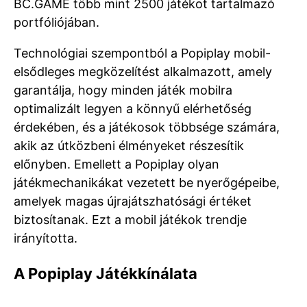
BC.GAME több mint 2500 játékot tartalmazó
portfóliójában.
Technológiai szempontból a Popiplay mobil-
elsődleges megközelítést alkalmazott, amely
garantálja, hogy minden játék mobilra
optimalizált legyen a könnyű elérhetőség
érdekében, és a játékosok többsége számára,
akik az útközbeni élményeket részesítik
előnyben. Emellett a Popiplay olyan
játékmechanikákat vezetett be nyerőgépeibe,
amelyek magas újrajátszhatósági értéket
biztosítanak. Ezt a mobil játékok trendje
irányította.
A Popiplay Játékkínálata