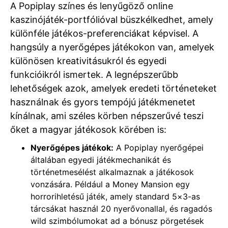
A Popiplay színes és lenyűgöző online
kaszinójáték-portfólióval büszkélkedhet, amely
különféle játékos-preferenciákat képvisel. A
hangsúly a nyerőgépes játékokon van, amelyek
különösen kreativitásukról és egyedi
funkcióikról ismertek. A legnépszerűbb
lehetőségek azok, amelyek eredeti történeteket
használnak és gyors tempójú játékmenetet
kínálnak, ami széles körben népszerűvé teszi
őket a magyar játékosok körében is:
Nyerőgépes játékok:
A Popiplay nyerőgépei
általában egyedi játékmechanikát és
történetmesélést alkalmaznak a játékosok
vonzására. Például a Money Mansion egy
horrorihletésű játék, amely standard 5×3-as
tárcsákat használ 20 nyerővonallal, és ragadós
wild szimbólumokat ad a bónusz pörgetések