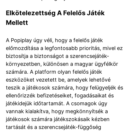
Elkötelezettség A Felelős Játék
Mellett
A Popiplay úgy véli, hogy a felelős játék
előmozdítása a legfontosabb prioritás, mivel ez
biztosítja a biztonságot a szerencsejáték-
környezetben, különösen a magyar ügyfélkör
számára. A platform olyan felelős játék
eszközöket vezetett be, amelyek lehetővé
teszik a játékosok számára, hogy felügyeljék és
ellenőrizzék befizetéseiket, fogadásaikat és
játékidejük időtartamát. A csomagok úgy
vannak kialakítva, hogy megkönnyítsék a
játékosok számára játékszokásaik kézben
tartását és a szerencsejáték-függőség