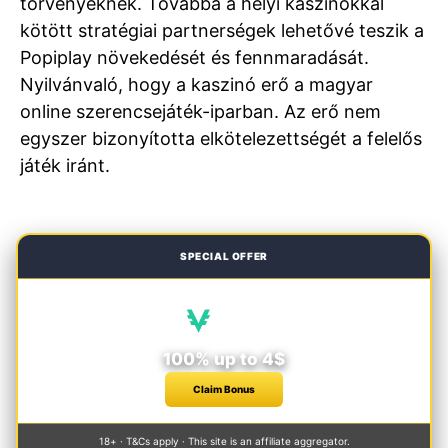
törvényeknek. Továbbá a helyi kaszinókkal
kötött stratégiai partnerségek lehetővé teszik a
Popiplay növekedését és fennmaradását.
Nyilvánvaló, hogy a kaszinó erő a magyar
online szerencsejáték-iparban. Az erő nem
egyszer bizonyította elkötelezettségét a felelős
játék iránt.
SPECIAL OFFER
100% up to 4$
Claim Bonus
18+ · T&Cs apply · This site is an affiliate aggregator.