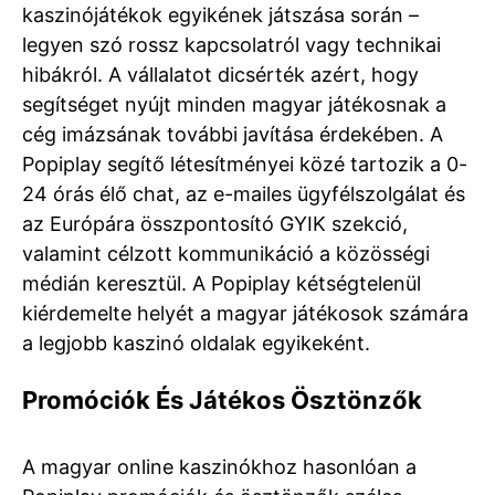
kaszinójátékok egyikének játszása során –
legyen szó rossz kapcsolatról vagy technikai
hibákról. A vállalatot dicsérték azért, hogy
segítséget nyújt minden magyar játékosnak a
cég imázsának további javítása érdekében. A
Popiplay segítő létesítményei közé tartozik a 0-
24 órás élő chat, az e-mailes ügyfélszolgálat és
az Európára összpontosító GYIK szekció,
valamint célzott kommunikáció a közösségi
médián keresztül. A Popiplay kétségtelenül
kiérdemelte helyét a magyar játékosok számára
a legjobb kaszinó oldalak egyikeként.
Promóciók És Játékos Ösztönzők
A magyar online kaszinókhoz hasonlóan a