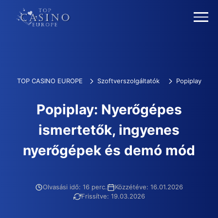
TOP CASINO EUROPE
Szoftverszolgáltatók
Popiplay
Popiplay: Nyerőgépes
ismertetők, ingyenes
nyerőgépek és demó mód
Olvasási idő: 16 perc.
Közzétéve: 16.01.2026
Frissítve: 19.03.2026